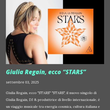
Deian :: http://www.myspace.com/deiansong Dixon ::
http://www.myspace.com/justdixon Frivolous ::
http://www.myspace.com/frivolouslive Frost ::
http://www.myspace.com/frostnorway Gonzales ::
http://www.myspace.com/gonzpiration Italian Laptop
Orchestra feat. Alessio Bertallot Jimmy Edgar ::
http://www.myspace.com/colorstrip Jon Hopkins ::
http://www.myspace.com/jonhopkins Le Luci della
Centrale Elettrica Loco Dice ::
http://www.myspace.com/locod...
Giulia Regain, ecco “STARS”
settembre 03, 2025
Giulia Regain, ecco "STARS" "STARS", il nuovo singolo di
Giulia Regain, DJ & produttrice di livello internazionale, è
un viaggio musicale tra energia cosmica, cultura italiana e