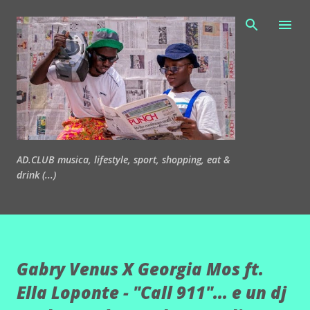
Passa ai contenuti principali
AD.CLUB musica, lifestyle, sport, shopping, eat &
drink (...)
Gabry Venus X Georgia Mos ft.
Ella Loponte - "Call 911"... e un dj