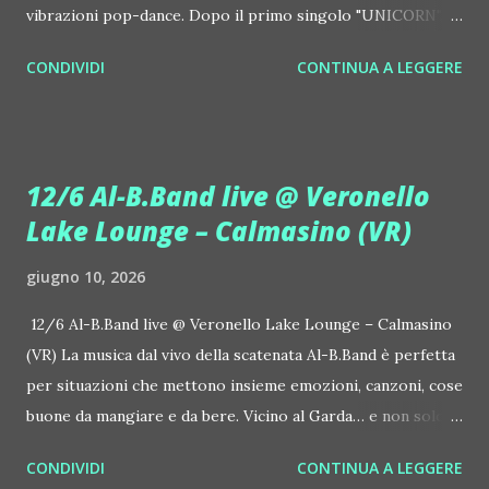
vibrazioni pop-dance. Dopo il primo singolo "UNICORN",
prosegue la narrazione della #Gmagic STORY con la
CONDIVIDI
CONTINUA A LEGGERE
seconda release intitolata "STARS", interpretata dalla voce
inconfondibile di DHANY (Daniela Galli), icona della scena
house-progressive internazionale e voce storica dei
Benassi Bros. Il nuovo singolo nasce dalla collaborazione
12/6 Al-B.Band live @ Veronello
tra Giulia Regain e Dhany, già insieme in precedenti
Lake Lounge – Calmasino (VR)
produzioni come "My Memories" (Universal) e "We Are
Colors" (Gmagic Records). "STARS" è un inno alla
giugno 10, 2026
connessione universale: un invito a riscoprire la nostra
natura di starseed, figli delle stelle, capaci di portare luce,
12/6 Al-B.Band live @ Veronello Lake Lounge – Calmasino
creatività ed empatia nel mondo. Con "STARS" Giulia Regain
(VR) La musica dal vivo della scatenata Al-B.Band è perfetta
porta avanti la sua visione musicale che fonde dance
per situazioni che mettono insieme emozioni, canzoni, cose
internazionale, a...
buone da mangiare e da bere. Vicino al Garda… e non solo. Il
12 giugno, venerdì, succede Veronello Lake Lounge –
CONDIVIDI
CONTINUA A LEGGERE
Calmasino (VR, Via Veronello 7), al fresco. Si ascolta anche la