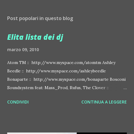
Post popolari in questo blog
Elita lista dei dj
marzo 09, 2010
Atom TM :: http://www.myspace.com/atomtm Ashley
Beedle :: http://www.myspace.com/ashleybeedle
Bonaparte :: http://www.myspace.com/bonaparte Bosconi
Soundsystem feat: Mass_Prod, Rufus, The Clover ::
http://www.myspace.com/bosconirecords Byetone ::
CONDIVIDI
CONTINUA A LEGGERE
http://www.myspace.com/benderbyetone Chapelier Fou ::
http://www.myspace.com/chapelierfou Crystal Antlers ::
http://www.myspace.com/crystalantlers Metro Area feat.
Dashran Jehsrani :: http://www.myspace.com/metroarea