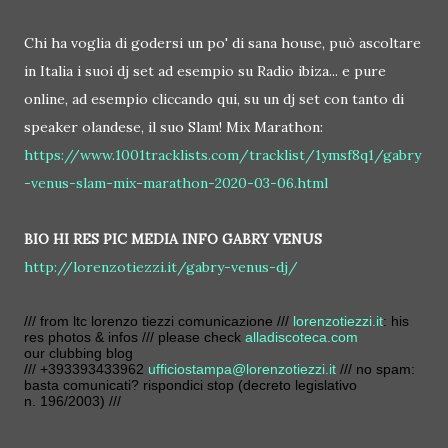
Chi ha voglia di godersi un po' di sana house, può ascoltare
in Italia i suoi dj set ad esempio su Radio ibiza... e pure
online, ad esempio cliccando qui, su un dj set con tanto di
speaker olandese, il suo Slam! Mix Marathon:
https://www.1001tracklists.com/tracklist/1ymsf8q1/gabry
-venus-slam-mix-marathon-2020-03-06.html
BIO HI RES PIC MEDIA INFO GABRY VENUS
http://lorenzotiezzi.it/gabry-venus-dj/
/// from ltc lorenzo tiezzi comunicazione ///
lorenzotiezzi.it
: his
res photos & infos /// please check
alladiscoteca.com
our clubbing blog
/// +393393433962
ufficiostampa@lorenzotiezzi.it
/// no spam:
basta comunicati? rispondici stop (decreto legislativo
n. 196/2003) ///