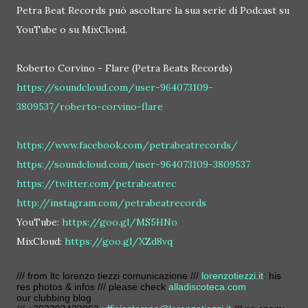
Petra Beat Records può ascoltare la sua serie di Podcast su
YouTube o su MixCloud.
Roberto Corvino - Flare (Petra Beats Records)
https://soundcloud.com/user-964073109-
3809537/roberto-corvino-flare
https://www.facebook.com/petrabeatrecords/
https://soundcloud.com/user-964073109-3809537
https://twitter.com/petrabeatrec
http://instagram.com/petrabeatrecords
YouTube:
https://goo.gl/MS5HNo
MixCloud:
https://goo.gl/XZd8vq
/// from ltc lorenzo tiezzi comunicazione ///
lorenzotiezzi.it
: his
res photos & infos /// please check
alladiscoteca.com
our clubbing blog