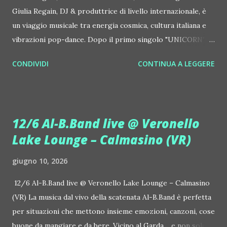
Giulia Regain, DJ & produttrice di livello internazionale, è
un viaggio musicale tra energia cosmica, cultura italiana e
vibrazioni pop-dance. Dopo il primo singolo "UNICORN",
prosegue la narrazione della #Gmagic STORY con la
CONDIVIDI
CONTINUA A LEGGERE
seconda release intitolata "STARS", interpretata dalla voce
inconfondibile di DHANY (Daniela Galli), icona della scena
house-progressive internazionale e voce storica dei
Benassi Bros. Il nuovo singolo nasce dalla collaborazione
12/6 Al-B.Band live @ Veronello
tra Giulia Regain e Dhany, già insieme in precedenti
Lake Lounge – Calmasino (VR)
produzioni come "My Memories" (Universal) e "We Are
Colors" (Gmagic Records). "STARS" è un inno alla
giugno 10, 2026
connessione universale: un invito a riscoprire la nostra
natura di starseed, figli delle stelle, capaci di portare luce,
12/6 Al-B.Band live @ Veronello Lake Lounge – Calmasino
creatività ed empatia nel mondo. Con "STARS" Giulia Regain
(VR) La musica dal vivo della scatenata Al-B.Band è perfetta
porta avanti la sua visione musicale che fonde dance
per situazioni che mettono insieme emozioni, canzoni, cose
internazionale, a...
buone da mangiare e da bere. Vicino al Garda… e non solo. Il