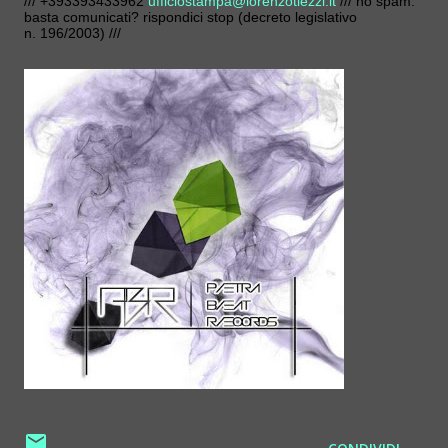
/// +393393433962
ufficiostampa@lorenzotiezzi.it
/// no spam:
basta comunicati? rispondici stop (decreto legislativo
n. 196/2003) ///