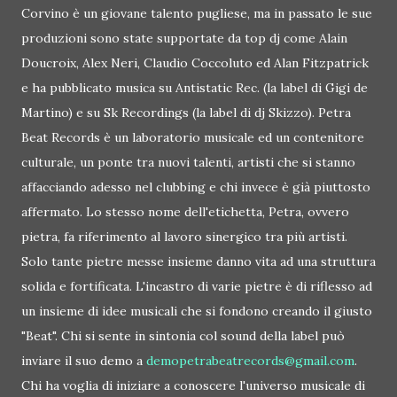
Corvino è un giovane talento pugliese, ma in passato le sue
produzioni sono state supportate da top dj come Alain
Doucroix, Alex Neri, Claudio Coccoluto ed Alan Fitzpatrick
e ha pubblicato musica su Antistatic Rec. (la label di Gigi de
Martino) e su Sk Recordings (la label di dj Skizzo). Petra
Beat Records è un laboratorio musicale ed un contenitore
culturale, un ponte tra nuovi talenti, artisti che si stanno
affacciando adesso nel clubbing e chi invece è già piuttosto
affermato. Lo stesso nome dell'etichetta, Petra, ovvero
pietra, fa riferimento al lavoro sinergico tra più artisti.
Solo tante pietre messe insieme danno vita ad una struttura
solida e fortificata. L'incastro di varie pietre è di riflesso ad
un insieme di idee musicali che si fondono creando il giusto
"Beat". Chi si sente in sintonia col sound della label può
inviare il suo demo a
demopetrabeatrecords@gmail.com
.
Chi ha voglia di iniziare a conoscere l'universo musicale di