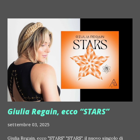
http://www.myspace.com/crystalantlers Metro Area feat.
Dashran Jehsrani :: http://www.myspace.com/metroarea
Deian :: http://www.myspace.com/deiansong Dixon ::
http://www.myspace.com/justdixon Frivolous ::
http://www.myspace.com/frivolouslive Frost ::
http://www.myspace.com/frostnorway Gonzales ::
http://www.myspace.com/gonzpiration Italian Laptop
Orchestra feat. Alessio Bertallot Jimmy Edgar ::
http://www.myspace.com/colorstrip Jon Hopkins ::
http://www.myspace.com/jonhopkins Le Luci della
Centrale Elettrica Loco Dice ::
http://www.myspace.com/locod...
Giulia Regain, ecco “STARS”
settembre 03, 2025
Giulia Regain, ecco "STARS" "STARS", il nuovo singolo di