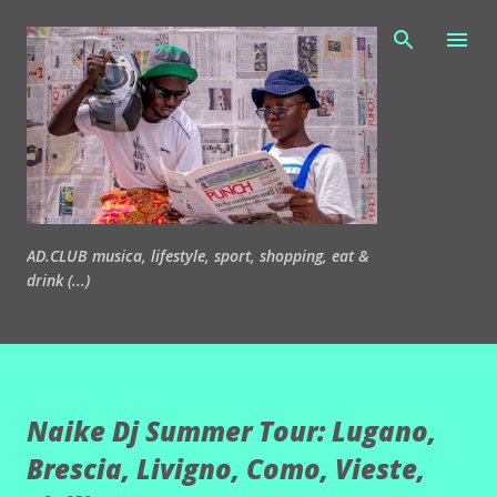
Passa ai contenuti principali
AD.CLUB musica, lifestyle, sport, shopping, eat &
drink (...)
Naike Dj Summer Tour: Lugano,
Brescia, Livigno, Como, Vieste,