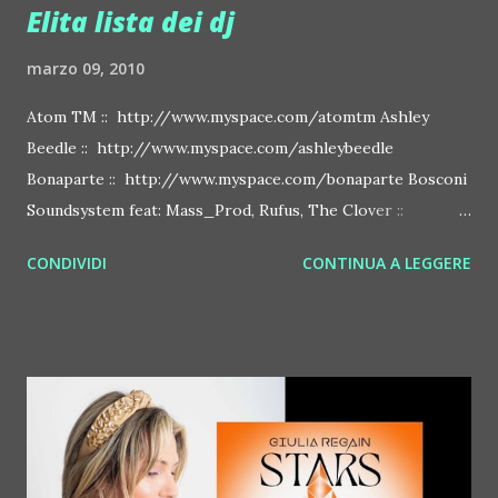
Elita lista dei dj
marzo 09, 2010
Atom TM :: http://www.myspace.com/atomtm Ashley
Beedle :: http://www.myspace.com/ashleybeedle
Bonaparte :: http://www.myspace.com/bonaparte Bosconi
Soundsystem feat: Mass_Prod, Rufus, The Clover ::
http://www.myspace.com/bosconirecords Byetone ::
CONDIVIDI
CONTINUA A LEGGERE
http://www.myspace.com/benderbyetone Chapelier Fou ::
http://www.myspace.com/chapelierfou Crystal Antlers ::
http://www.myspace.com/crystalantlers Metro Area feat.
Dashran Jehsrani :: http://www.myspace.com/metroarea
Deian :: http://www.myspace.com/deiansong Dixon ::
http://www.myspace.com/justdixon Frivolous ::
http://www.myspace.com/frivolouslive Frost ::
http://www.myspace.com/frostnorway Gonzales ::