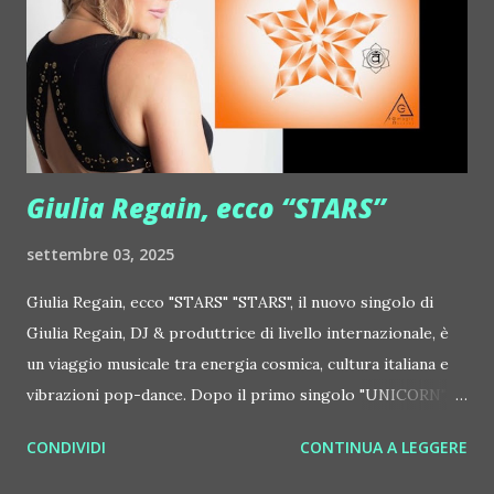
http://www.myspace.com/gonzpiration Italian Laptop
Orchestra feat. Alessio Bertallot Jimmy Edgar ::
http://www.myspace.com/colorstrip Jon Hopkins ::
http://www.myspace.com/jonhopkins Le Luci della
Centrale Elettrica Loco Dice ::
http://www.myspace.com/locod...
Giulia Regain, ecco “STARS”
settembre 03, 2025
Giulia Regain, ecco "STARS" "STARS", il nuovo singolo di
Giulia Regain, DJ & produttrice di livello internazionale, è
un viaggio musicale tra energia cosmica, cultura italiana e
vibrazioni pop-dance. Dopo il primo singolo "UNICORN",
prosegue la narrazione della #Gmagic STORY con la
CONDIVIDI
CONTINUA A LEGGERE
seconda release intitolata "STARS", interpretata dalla voce
inconfondibile di DHANY (Daniela Galli), icona della scena