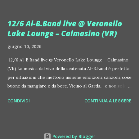
house-progressive internazionale e voce storica dei
Benassi Bros. Il nuovo singolo nasce dalla collaborazione
12/6 Al-B.Band live @ Veronello
tra Giulia Regain e Dhany, già insieme in precedenti
Lake Lounge – Calmasino (VR)
produzioni come "My Memories" (Universal) e "We Are
Colors" (Gmagic Records). "STARS" è un inno alla
giugno 10, 2026
connessione universale: un invito a riscoprire la nostra
natura di starseed, figli delle stelle, capaci di portare luce,
12/6 Al-B.Band live @ Veronello Lake Lounge – Calmasino
creatività ed empatia nel mondo. Con "STARS" Giulia Regain
(VR) La musica dal vivo della scatenata Al-B.Band è perfetta
porta avanti la sua visione musicale che fonde dance
per situazioni che mettono insieme emozioni, canzoni, cose
internazionale, a...
buone da mangiare e da bere. Vicino al Garda… e non solo. Il
12 giugno, venerdì, succede Veronello Lake Lounge –
CONDIVIDI
CONTINUA A LEGGERE
Calmasino (VR, Via Veronello 7), al fresco. Si ascolta anche la
musica della dj Laura Marcellini. Grigliata, drink e caffè 35
euro a persona, ingresso libero per chi arriva dopo cena.
Un concerto di questa formazione veronese, la Al-B.Band,
Powered by Blogger
una volta vissuto, lo si dimentica difficilmente. Per le