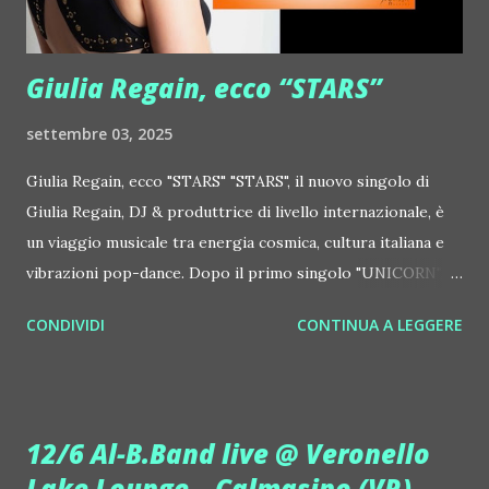
Centrale Elettrica Loco Dice ::
http://www.myspace.com/locod...
Giulia Regain, ecco “STARS”
settembre 03, 2025
Giulia Regain, ecco "STARS" "STARS", il nuovo singolo di
Giulia Regain, DJ & produttrice di livello internazionale, è
un viaggio musicale tra energia cosmica, cultura italiana e
vibrazioni pop-dance. Dopo il primo singolo "UNICORN",
prosegue la narrazione della #Gmagic STORY con la
CONDIVIDI
CONTINUA A LEGGERE
seconda release intitolata "STARS", interpretata dalla voce
inconfondibile di DHANY (Daniela Galli), icona della scena
house-progressive internazionale e voce storica dei
Benassi Bros. Il nuovo singolo nasce dalla collaborazione
12/6 Al-B.Band live @ Veronello
tra Giulia Regain e Dhany, già insieme in precedenti
Lake Lounge – Calmasino (VR)
produzioni come "My Memories" (Universal) e "We Are