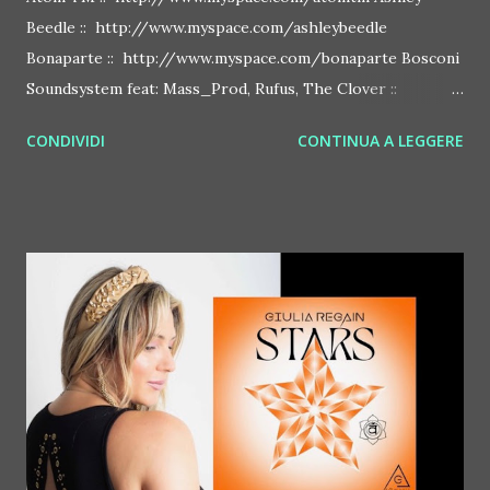
Beedle :: http://www.myspace.com/ashleybeedle
Bonaparte :: http://www.myspace.com/bonaparte Bosconi
Soundsystem feat: Mass_Prod, Rufus, The Clover ::
http://www.myspace.com/bosconirecords Byetone ::
CONDIVIDI
CONTINUA A LEGGERE
http://www.myspace.com/benderbyetone Chapelier Fou ::
http://www.myspace.com/chapelierfou Crystal Antlers ::
http://www.myspace.com/crystalantlers Metro Area feat.
Dashran Jehsrani :: http://www.myspace.com/metroarea
Deian :: http://www.myspace.com/deiansong Dixon ::
http://www.myspace.com/justdixon Frivolous ::
http://www.myspace.com/frivolouslive Frost ::
http://www.myspace.com/frostnorway Gonzales ::
http://www.myspace.com/gonzpiration Italian Laptop
Orchestra feat. Alessio Bertallot Jimmy Edgar ::
http://www.myspace.com/colorstrip Jon Hopkins ::
http://www.myspace.com/jonhopkins Le Luci della