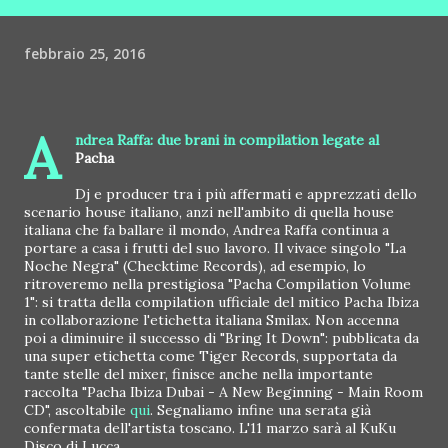
febbraio 25, 2016
A
ndrea Raffa: due brani in compilation legate al
Pacha
Dj e producer tra i più affermati e apprezzati dello
scenario house italiano, anzi nell'ambito di quella house
italiana che fa ballare il mondo, Andrea Raffa continua a
portare a casa i frutti del suo lavoro. Il vivace singolo "La
Noche Negra" (Checktime Records), ad esempio, lo
ritroveremo nella prestigiosa "Pacha Compilation Volume
1": si tratta della compilation ufficiale del mitico Pacha Ibiza
in collaborazione l'etichetta italiana Smilax. Non accenna
poi a diminuire il successo di "Bring It Down": pubblicata da
una super etichetta come Tiger Records, supportata da
tante stelle del mixer, finisce anche nella importante
raccolta "Pacha Ibiza Dubai - A New Beginning - Main Room
CD", ascoltabile
qui
. Segnaliamo infine una serata già
confermata dell'artista toscano. L'11 marzo sarà al KuKu
Disco di Lucca.