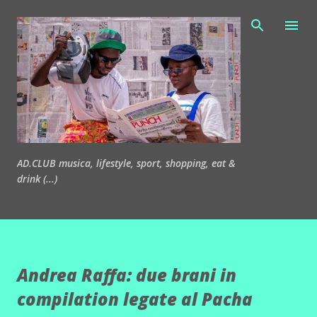
Passa ai contenuti principali
AD.CLUB musica, lifestyle, sport, shopping, eat &
drink (...)
Andrea Raffa: due brani in
compilation legate al Pacha