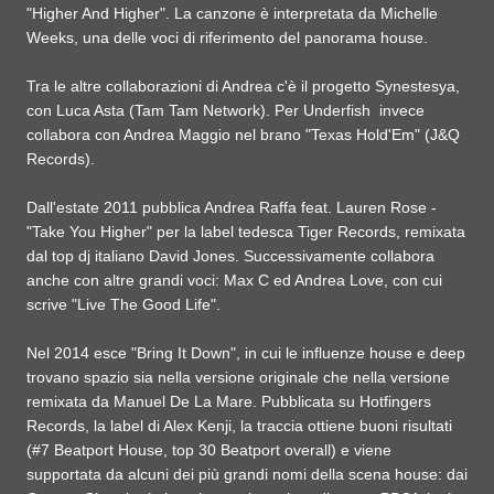
"Higher And Higher". La canzone è interpretata da Michelle
Weeks, una delle voci di riferimento del panorama house.
Tra le altre collaborazioni di Andrea c'è il progetto Synestesya,
con Luca Asta (Tam Tam Network). Per Underfish invece
collabora con Andrea Maggio nel brano "Texas Hold'Em" (J&Q
Records).
Dall'estate 2011 pubblica Andrea Raffa feat. Lauren Rose -
"Take You Higher" per la label tedesca Tiger Records, remixata
dal top dj italiano David Jones. Successivamente collabora
anche con altre grandi voci: Max C ed Andrea Love, con cui
scrive "Live The Good Life".
Nel 2014 esce "Bring It Down", in cui le influenze house e deep
trovano spazio sia nella versione originale che nella versione
remixata da Manuel De La Mare. Pubblicata su Hotfingers
Records, la label di Alex Kenji, la traccia ottiene buoni risultati
(#7 Beatport House, top 30 Beatport overall) e viene
supportata da alcuni dei più grandi nomi della scena house: dai