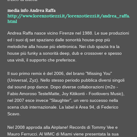
media info Andrea Raffa
http://www.lorenzotiezzi.it/lorenzotiezzi.it/andrea_raffa.
html
Andrea Raffa nasce vicino Firenze nel 1988. Le sue produzioni
ed i suoi dj set spaziano dalle sonorità house-pop più
melodiche alla house più elettronica. Nei club spazia tra la
house più funky a sonorità deep, dub e crossover e spesso
usa vinili, il supporto che preferisce.
Il suo primo remix è del 2006, del brano "Missing You"
(Universal, Zyz). Nello stesso periodo pubblica diversi singoli
dal sound pop dance. Dopo diverse collaborazioni (m2o -
Fabio Amoroso TesteMatte, Joy Kitikonti - Footlovers Music),
nel 2007 esce invece "Slaughter", un vero successo nella
scena club internazionale. La label è Area 94, di Federico
Scavo.
Nel 2008 approda alla Airplane! Records di Tommy Vee e
Mauro Ferrucci. Al WMC di Miami viene presentata la sua