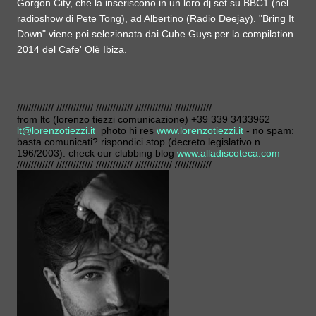
Gorgon City, che la inseriscono in un loro dj set su BBC1 (nel
radioshow di Pete Tong), ad Albertino (Radio Deejay). "Bring It
Down" viene poi selezionata dai Cube Guys per la compilation
2014 del Cafe' Olè Ibiza.
///////////// ///////////// ///////////// ///////////// /////////////
from ltc (lorenzo tiezzi comunicazione) +39 339 3433962
lt@lorenzotiezzi.it
photo hi res
www.lorenzotiezzi.it
- no spam:
basta comunicati? rispondici stop (decreto legislativo n.
196/2003). check our clubbing blog
www.alladiscoteca.com
///////////// ///////////// ///////////// ///////////// /////////////