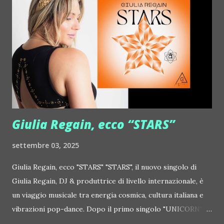
http://www.myspace.com/frivolouslive Frost ::
http://www.myspace.com/frostnorway Gonzales ::
http://www.myspace.com/gonzpiration Italian Laptop
Orchestra feat. Alessio Bertallot Jimmy Edgar ::
http://www.myspace.com/colorstrip Jon Hopkins ::
http://www.myspace.com/jonhopkins Le Luci della
Centrale Elettrica Loco Dice ::
http://www.myspace.com/locod...
Giulia Regain, ecco “STARS”
settembre 03, 2025
Giulia Regain, ecco "STARS" "STARS", il nuovo singolo di
Giulia Regain, DJ & produttrice di livello internazionale, è
un viaggio musicale tra energia cosmica, cultura italiana e
vibrazioni pop-dance. Dopo il primo singolo "UNICORN",
prosegue la narrazione della #Gmagic STORY con la