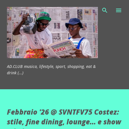
Passa ai contenuti principali
AD.CLUB musica, lifestyle, sport, shopping, eat &
drink (...)
Febbraio '26 @ SVNTFV75 Costez:
stile, fine dining, lounge... e show