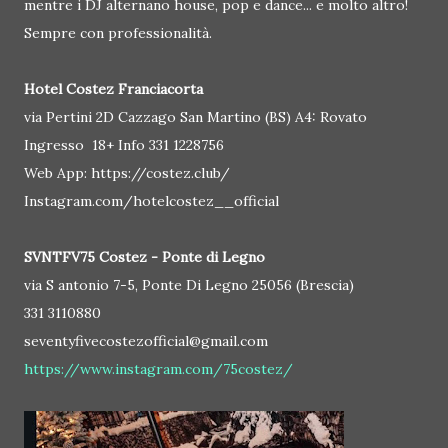
mentre i DJ alternano house, pop e dance... e molto altro!
Sempre con professionalità.
Hotel Costez Franciacorta
via Pertini 2D Cazzago San Martino (BS) A4: Rovato
Ingresso 18+ Info 331 1228756
Web App: https://costez.club/
Instagram.com/hotelcostez__official
SVNTFV75 Costez - Ponte di Legno
via S antonio 7-5, Ponte Di Legno 25056 (Brescia)
331 3110880
seventyfivecostezofficial@gmail.com
https://www.instagram.com/75costez/