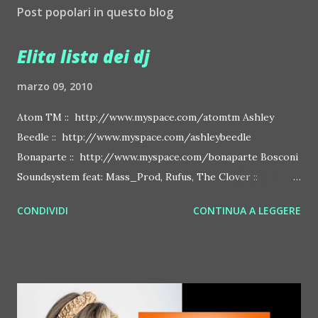
Post popolari in questo blog
Elita lista dei dj
marzo 09, 2010
Atom TM :: http://www.myspace.com/atomtm Ashley
Beedle :: http://www.myspace.com/ashleybeedle
Bonaparte :: http://www.myspace.com/bonaparte Bosconi
Soundsystem feat: Mass_Prod, Rufus, The Clover ::
http://www.myspace.com/bosconirecords Byetone ::
CONDIVIDI
CONTINUA A LEGGERE
http://www.myspace.com/benderbyetone Chapelier Fou ::
http://www.myspace.com/chapelierfou Crystal Antlers ::
http://www.myspace.com/crystalantlers Metro Area feat.
Dashran Jehsrani :: http://www.myspace.com/metroarea
Deian :: http://www.myspace.com/deiansong Dixon ::
http://www.myspace.com/justdixon Frivolous ::