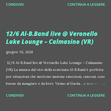
CONDIVIDI
CONTINUA A LEGGERE
seconda release intitolata "STARS", interpretata dalla voce
inconfondibile di DHANY (Daniela Galli), icona della scena
house-progressive internazionale e voce storica dei
Benassi Bros. Il nuovo singolo nasce dalla collaborazione
12/6 Al-B.Band live @ Veronello
tra Giulia Regain e Dhany, già insieme in precedenti
Lake Lounge – Calmasino (VR)
produzioni come "My Memories" (Universal) e "We Are
Colors" (Gmagic Records). "STARS" è un inno alla
giugno 10, 2026
connessione universale: un invito a riscoprire la nostra
natura di starseed, figli delle stelle, capaci di portare luce,
12/6 Al-B.Band live @ Veronello Lake Lounge – Calmasino
creatività ed empatia nel mondo. Con "STARS" Giulia Regain
(VR) La musica dal vivo della scatenata Al-B.Band è perfetta
porta avanti la sua visione musicale che fonde dance
per situazioni che mettono insieme emozioni, canzoni, cose
internazionale, a...
buone da mangiare e da bere. Vicino al Garda… e non solo. Il
12 giugno, venerdì, succede Veronello Lake Lounge –
CONDIVIDI
CONTINUA A LEGGERE
Calmasino (VR, Via Veronello 7), al fresco. Si ascolta anche la
musica della dj Laura Marcellini. Grigliata, drink e caffè 35