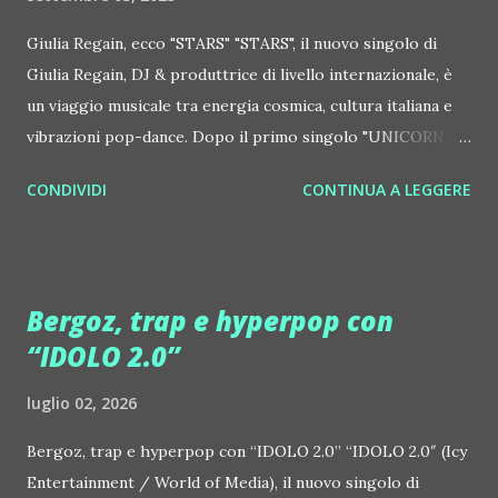
Giulia Regain, ecco "STARS" "STARS", il nuovo singolo di
Giulia Regain, DJ & produttrice di livello internazionale, è
un viaggio musicale tra energia cosmica, cultura italiana e
vibrazioni pop-dance. Dopo il primo singolo "UNICORN",
prosegue la narrazione della #Gmagic STORY con la
CONDIVIDI
CONTINUA A LEGGERE
seconda release intitolata "STARS", interpretata dalla voce
inconfondibile di DHANY (Daniela Galli), icona della scena
house-progressive internazionale e voce storica dei
Benassi Bros. Il nuovo singolo nasce dalla collaborazione
Bergoz, trap e hyperpop con
tra Giulia Regain e Dhany, già insieme in precedenti
“IDOLO 2.0”
produzioni come "My Memories" (Universal) e "We Are
Colors" (Gmagic Records). "STARS" è un inno alla
luglio 02, 2026
connessione universale: un invito a riscoprire la nostra
natura di starseed, figli delle stelle, capaci di portare luce,
Bergoz, trap e hyperpop con “IDOLO 2.0” “IDOLO 2.0″ (Icy
creatività ed empatia nel mondo. Con "STARS" Giulia Regain
Entertainment / World of Media), il nuovo singolo di