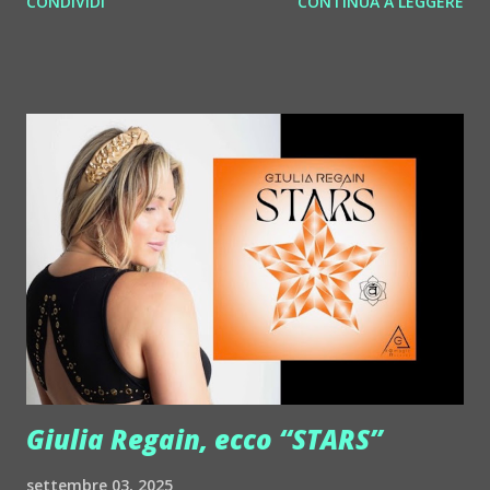
CONDIVIDI
CONTINUA A LEGGERE
http://www.myspace.com/benderbyetone Chapelier Fou ::
http://www.myspace.com/chapelierfou Crystal Antlers ::
http://www.myspace.com/crystalantlers Metro Area feat.
Dashran Jehsrani :: http://www.myspace.com/metroarea
Deian :: http://www.myspace.com/deiansong Dixon ::
http://www.myspace.com/justdixon Frivolous ::
http://www.myspace.com/frivolouslive Frost ::
http://www.myspace.com/frostnorway Gonzales ::
http://www.myspace.com/gonzpiration Italian Laptop
Orchestra feat. Alessio Bertallot Jimmy Edgar ::
http://www.myspace.com/colorstrip Jon Hopkins ::
http://www.myspace.com/jonhopkins Le Luci della
Centrale Elettrica Loco Dice ::
http://www.myspace.com/locod...
Giulia Regain, ecco “STARS”
settembre 03, 2025