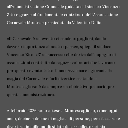
all'Amministrazione Comunale guidata dal sindaco Vincenzo
Zito e grazie al fondamentale contributo dell'Associazione
Carnevale Montese presieduta da Valentino Didio.
«Il Carnevale é un evento ci rende orgogliosi, dando
davvero importanza al nostro paese», spiega il sindaco
Vincenzo Zito. «E' un successo che deriva dall'impegno di
associazioni costituite da ragazzi volontari che lavorano
per questo evento tutto l'anno. Avvicinare i giovani alla
magia del Carnevale e farli divertire restando a
Montescaglioso é da sempre un obbiettivo primario per
questa amministrazione».
A febbraio 2026 sono attese a Montescaglioso, come ogni
anno, decine e decine di migliaia di persone, per rilassarsi e
divertirsi in mille modi: sfilate di carri allegorici, sia