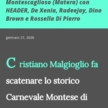
Montescaglioso (Matera) con
HEADER, De Xenia, Rudeejay, Dino
Brown e Rossella Di Pierro
gennaio 21, 2026
C
ristiano Malgioglio fa
scatenare lo storico
Carnevale Montese di