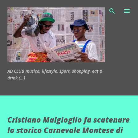
Passa ai contenuti principali
AD.CLUB musica, lifestyle, sport, shopping, eat &
drink (...)
Cristiano Malgioglio fa scatenare
lo storico Carnevale Montese di