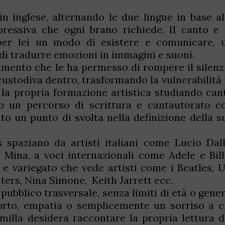
in inglese, alternando le due lingue in base al
spressiva che ogni brano richiede. Il canto e 
per lei un modo di esistere e comunicare, 
di tradurre emozioni in immagini e suoni.
umento che le ha permesso di rompere il silenz
custodiva dentro, trasformando la vulnerabilità 
o la propria formazione artistica studiando can
 un percorso di scrittura e cantautorato c
o un punto di svolta nella definizione della s
s spaziano da artisti italiani come Lucio Dall
e Mina, a voci internazionali come Adele e Bill
 e variegato che vede artisti come i Beatles, U
hters, Nina Simone, Keith Jarrett ecc.
pubblico trasversale, senza limiti di età o gener
nforto, empatia o semplicemente un sorriso a c
amilla desidera raccontare la propria lettura d