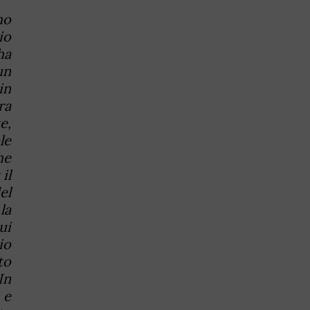
ho
io
ha
un
in
ra
e,
le
he
il
el
la
ui
io
to
In
 e