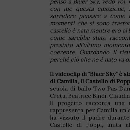
penso a Bluer Sky, vedo voi. 
con me questa emozione, mi
sorridere pensare a come il
momenti che si sono trasform
castello è nata mentre ero al
come sarebbe stato racconta
prestato all'ultimo momento
coerente. Guardando il ris
perché ciò che ne è nato va olt
Il videoclip di "Bluer Sky" è 
di Camilla, il Castello di Popp
scuola di ballo Two Pas Danc
Cretu, Beatrice Bindi, Claudia
Il progetto racconta una
rappresenta per Camilla un'or
ha vissuto il padre durante
Castello di Poppi, unita al