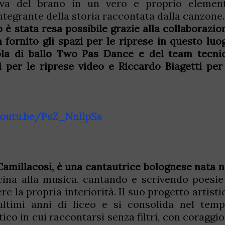
siva del brano in un vero e proprio elemen
ntegrante della storia raccontata dalla canzone.
p è stata resa possibile grazie alla collaborazio
fornito gli spazi per le riprese in questo luo
cuola di ballo Two Pas Dance e del team tecni
 per le riprese video e Riccardo Biagetti per 
youtu.be/PsZ_NnllpSs
amillacosì, è una cantautrice bolognese nata n
cina alla musica, cantando e scrivendo poesie
 la propria interiorità. Il suo progetto artisti
ltimi anni di liceo e si consolida nel temp
co in cui raccontarsi senza filtri, con coraggio