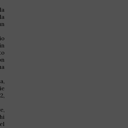
la
la
un
io
in
to
on
ua
a,
ie
2,
e,
hi
el