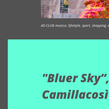
AD.CLUB musica, lifestyle, sport, shopping, ea
"Bluer Sky”,
Camillacosì