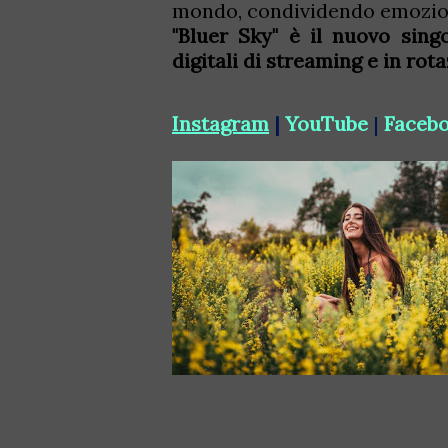
mondo, condividendo emozioni
"Bluer Sky" è il nuovo sing
digitali di streaming e in ro
Instagram
|
YouTube
|
Faceb