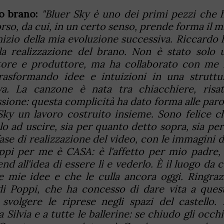
o brano:
"Bluer Sky è uno dei primi pezzi che 
corso, da cui, in un certo senso, prende forma il m
nizio della mia evoluzione successiva. Riccardo 
la realizzazione del brano. Non è stato solo 
iatore e produttore, ma ha collaborato con me 
trasformando idee e intuizioni in una struttu
va. La canzone è nata tra chiacchiere, risat
sione: questa complicità ha dato forma alle paro
Sky un lavoro costruito insieme. Sono felice c
o ad uscire, sia per quanto detto sopra, sia per 
ase di realizzazione del video, con le immagini d
oppi per me è CASA: è l'affetto per mio padre, 
 all'idea di essere lì e vederlo. È il luogo da c
le mie idee e che le culla ancora oggi. Ringraz
i Poppi, che ha concesso di dare vita a ques
svolgere le riprese negli spazi del castello. 
 Silvia e a tutte le ballerine: se chiudo gli occhi