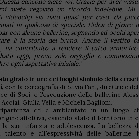
Questa canzone siete voi. Grazie per aver vissu
 avete regalato un ricordo indelebile. Mi 
 videoclip sia nato quasi per caso, da picco
ati in qualcosa di speciale. L'idea di girare n
 bar con alcune ballerine, sognando ad occhi aper
re lì la storia del brano. Anche il vestito bl
, ha contribuito a rendere il tutto armonico
ultato oggi, provo solo orgoglio e commozion
re ogni aspettativa iniziale."
stato girato in uno dei luoghi simbolo della cresci
i,
con la coreografia di Silvia Fani, direttrice del
e di Soci, e l'esecuzione delle ballerine Aless
 Acciai, Giulia Vella e Michela Baglioni.
 ripartenza ed è ambientato in un luogo c
igine affettiva, essendo stato il territorio in c
 la sua infanzia e adolescenza. La bellezza d
 talento e all'espressività delle ballerine, 