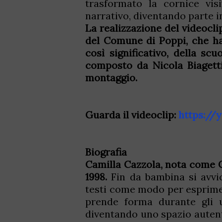
trasformato la cornice vi
narrativo, diventando parte i
La realizzazione del videocli
del Comune di Poppi, che ha 
così significativo, della s
composto da Nicola Biagetti
montaggio.
Guarda il videoclip:
https://
Biografia
Camilla Cazzola, nota come C
1998.
Fin da bambina si avvi
testi come modo per esprimere
prende forma durante gli u
diventando uno spazio autenti