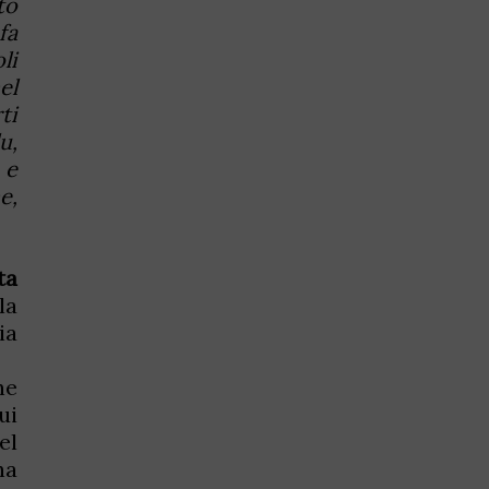
to
fa
li
el
ti
u,
 e
e,
ta
la
ia
he
ui
el
ha