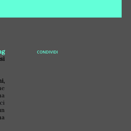
ng
CONDIVIDI
sì
i,
ne
na
ci
un
na