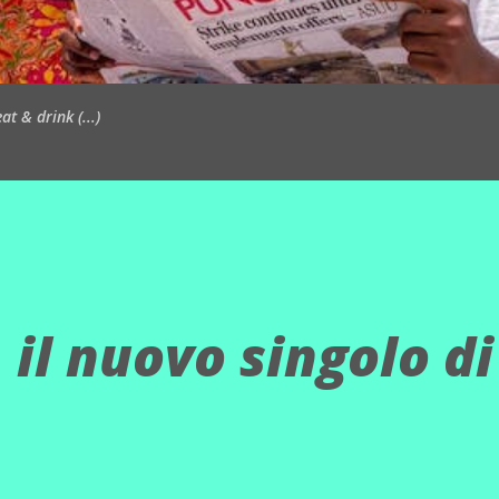
t & drink (...)
 il nuovo singolo di