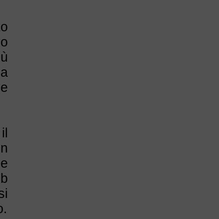
to
vo
iù
na
ve
il
In
ce
b
si
o.