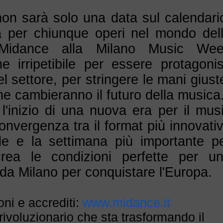
on sarà solo una data sul calendari
a per chiunque operi nel mondo del
. Midance alla Milano Music We
e irripetibile per essere protagonis
l settore, per stringere le mani giust
he cambieranno il futuro della musica
'inizio di una nuova era per il mus
onvergenza tra il format più innovati
e e la settimana più importante p
 crea le condizioni perfette per u
 da Milano per conquistare l'Europa.
oni e accrediti:
www.midance.it
rivoluzionario che sta trasformando il