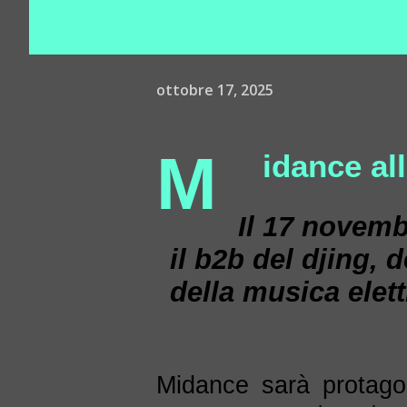
ottobre 17, 2025
M
idance al
Il 17 novemb
il b2b del djing, 
della musica elet
Midance sarà protago