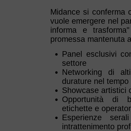
Midance si conferma co
vuole emergere nel pan
informa e trasform
promessa mantenuta at
Panel esclusivi con
settore
Networking di alt
durature nel temp
Showcase artistici 
Opportunità di b
etichette e operator
Esperienze seral
intrattenimento pro