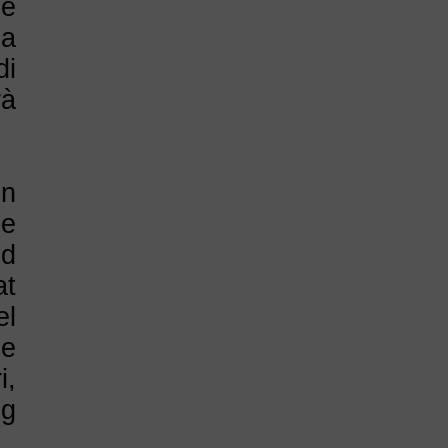
me
la
di
rà
in
he
nd
at
el
 e
i,
ng