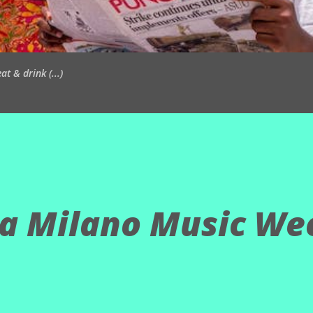
t & drink (...)
la Milano Music We