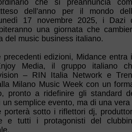
rdinario che si preannuncia co
tteso dell'anno per il mondo del
Lunedì 17 novembre 2025, i Dazi 
piteranno una giornata che cambie
 del music business italiano.
 precedenti edizioni, Midance entra 
njoy Media, il gruppo italiano c
vision – RIN Italia Network e Tre
alla Milano Music Week con un form
, pronto a ridefinire gli standard d
di un semplice evento, ma di una vera
porterà sotto i riflettori dj, produttor
e e tutti i protagonisti del clubbi
le.