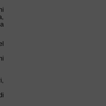
hi
a,
na
el
ni
i,
di