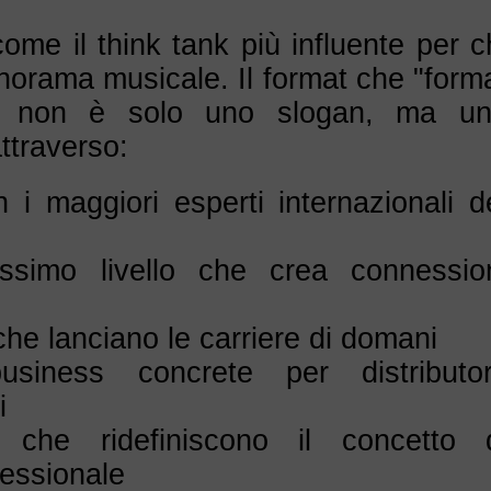
me il think tank più influente per c
orama musicale. Il format che "form
a" non è solo uno slogan, ma u
traverso:
 i maggiori esperti internazionali d
issimo livello che crea connessio
o
che lanciano le carriere di domani
usiness concrete per distributor
i
i che ridefiniscono il concetto 
fessionale