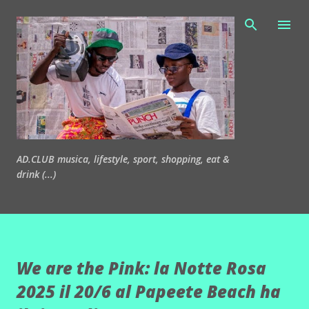
Passa ai contenuti principali
AD.CLUB musica, lifestyle, sport, shopping, eat &
drink (...)
We are the Pink: la Notte Rosa
2025 il 20/6 al Papeete Beach ha