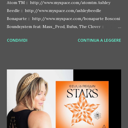
Atom TM :: http://www.myspace.com/atomtm Ashley
Beedle :: http://www.myspace.com/ashleybeedle
Bonaparte :: http://www.myspace.com/bonaparte Bosconi
Soundsystem feat: Mass_Prod, Rufus, The Clover ::
http://www.myspace.com/bosconirecords Byetone ::
CONDIVIDI
CONTINUA A LEGGERE
http://www.myspace.com/benderbyetone Chapelier Fou ::
http://www.myspace.com/chapelierfou Crystal Antlers ::
http://www.myspace.com/crystalantlers Metro Area feat.
Dashran Jehsrani :: http://www.myspace.com/metroarea
Deian :: http://www.myspace.com/deiansong Dixon ::
http://www.myspace.com/justdixon Frivolous ::
http://www.myspace.com/frivolouslive Frost ::
http://www.myspace.com/frostnorway Gonzales ::
http://www.myspace.com/gonzpiration Italian Laptop
Orchestra feat. Alessio Bertallot Jimmy Edgar ::
http://www.myspace.com/colorstrip Jon Hopkins ::