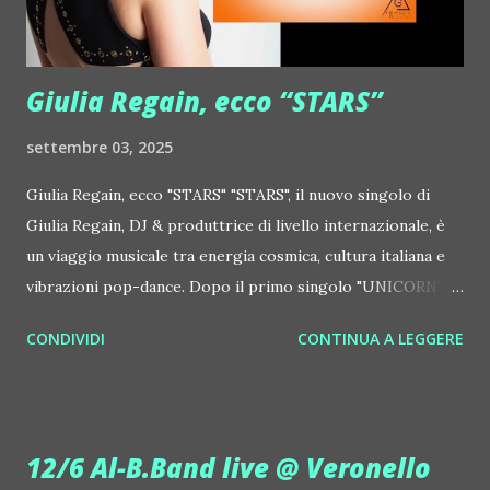
http://www.myspace.com/jonhopkins Le Luci della
Centrale Elettrica Loco Dice ::
http://www.myspace.com/locod...
Giulia Regain, ecco “STARS”
settembre 03, 2025
Giulia Regain, ecco "STARS" "STARS", il nuovo singolo di
Giulia Regain, DJ & produttrice di livello internazionale, è
un viaggio musicale tra energia cosmica, cultura italiana e
vibrazioni pop-dance. Dopo il primo singolo "UNICORN",
prosegue la narrazione della #Gmagic STORY con la
CONDIVIDI
CONTINUA A LEGGERE
seconda release intitolata "STARS", interpretata dalla voce
inconfondibile di DHANY (Daniela Galli), icona della scena
house-progressive internazionale e voce storica dei
Benassi Bros. Il nuovo singolo nasce dalla collaborazione
12/6 Al-B.Band live @ Veronello
tra Giulia Regain e Dhany, già insieme in precedenti