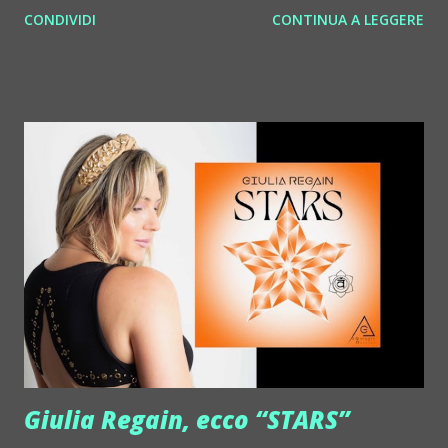
CONDIVIDI
CONTINUA A LEGGERE
http://www.myspace.com/benderbyetone Chapelier Fou ::
http://www.myspace.com/chapelierfou Crystal Antlers ::
http://www.myspace.com/crystalantlers Metro Area feat.
Dashran Jehsrani :: http://www.myspace.com/metroarea
Deian :: http://www.myspace.com/deiansong Dixon ::
http://www.myspace.com/justdixon Frivolous ::
http://www.myspace.com/frivolouslive Frost ::
http://www.myspace.com/frostnorway Gonzales ::
http://www.myspace.com/gonzpiration Italian Laptop
Orchestra feat. Alessio Bertallot Jimmy Edgar ::
http://www.myspace.com/colorstrip Jon Hopkins ::
http://www.myspace.com/jonhopkins Le Luci della
Centrale Elettrica Loco Dice ::
http://www.myspace.com/locod...
Giulia Regain, ecco “STARS”