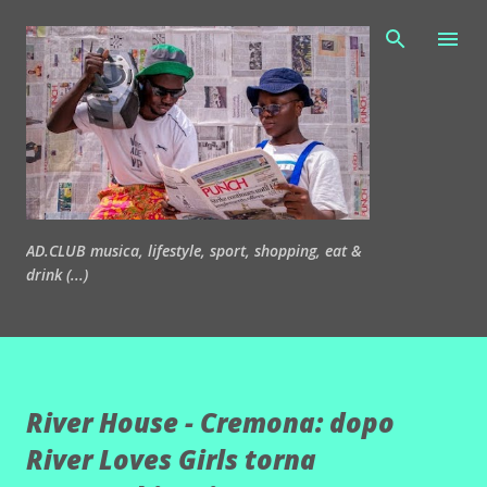
Passa ai contenuti principali
AD.CLUB musica, lifestyle, sport, shopping, eat &
drink (...)
River House - Cremona: dopo
River Loves Girls torna