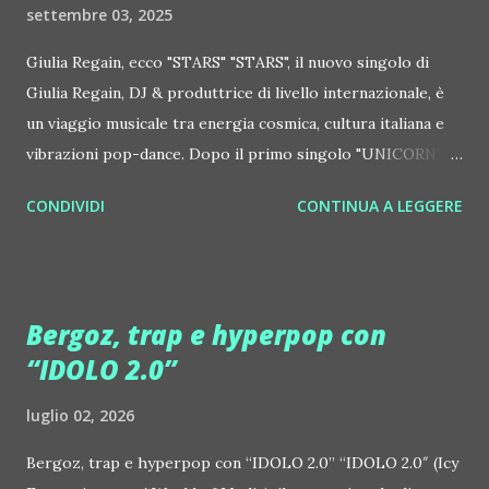
settembre 03, 2025
Giulia Regain, ecco "STARS" "STARS", il nuovo singolo di
Giulia Regain, DJ & produttrice di livello internazionale, è
un viaggio musicale tra energia cosmica, cultura italiana e
vibrazioni pop-dance. Dopo il primo singolo "UNICORN",
prosegue la narrazione della #Gmagic STORY con la
CONDIVIDI
CONTINUA A LEGGERE
seconda release intitolata "STARS", interpretata dalla voce
inconfondibile di DHANY (Daniela Galli), icona della scena
house-progressive internazionale e voce storica dei
Benassi Bros. Il nuovo singolo nasce dalla collaborazione
Bergoz, trap e hyperpop con
tra Giulia Regain e Dhany, già insieme in precedenti
“IDOLO 2.0”
produzioni come "My Memories" (Universal) e "We Are
Colors" (Gmagic Records). "STARS" è un inno alla
luglio 02, 2026
connessione universale: un invito a riscoprire la nostra
natura di starseed, figli delle stelle, capaci di portare luce,
Bergoz, trap e hyperpop con “IDOLO 2.0” “IDOLO 2.0″ (Icy