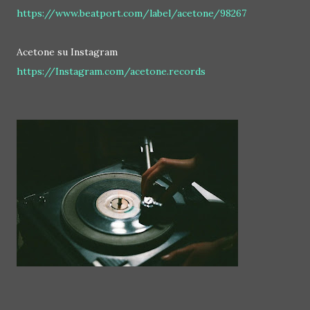
https://www.beatport.com/label/acetone/98267
Acetone su Instagram
https://Instagram.com/acetone.records