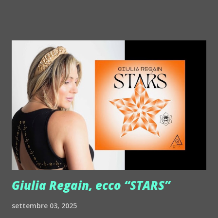
http://www.myspace.com/chapelierfou Crystal Antlers ::
http://www.myspace.com/crystalantlers Metro Area feat.
Dashran Jehsrani :: http://www.myspace.com/metroarea
Deian :: http://www.myspace.com/deiansong Dixon ::
http://www.myspace.com/justdixon Frivolous ::
http://www.myspace.com/frivolouslive Frost ::
http://www.myspace.com/frostnorway Gonzales ::
http://www.myspace.com/gonzpiration Italian Laptop
Orchestra feat. Alessio Bertallot Jimmy Edgar ::
http://www.myspace.com/colorstrip Jon Hopkins ::
http://www.myspace.com/jonhopkins Le Luci della
Centrale Elettrica Loco Dice ::
http://www.myspace.com/locod...
Giulia Regain, ecco “STARS”
settembre 03, 2025