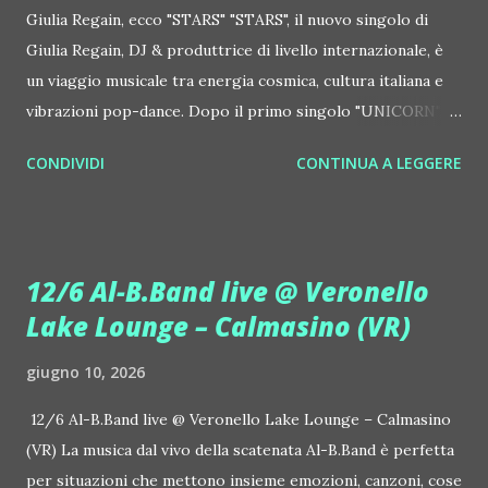
Giulia Regain, ecco "STARS" "STARS", il nuovo singolo di
Giulia Regain, DJ & produttrice di livello internazionale, è
un viaggio musicale tra energia cosmica, cultura italiana e
vibrazioni pop-dance. Dopo il primo singolo "UNICORN",
prosegue la narrazione della #Gmagic STORY con la
CONDIVIDI
CONTINUA A LEGGERE
seconda release intitolata "STARS", interpretata dalla voce
inconfondibile di DHANY (Daniela Galli), icona della scena
house-progressive internazionale e voce storica dei
Benassi Bros. Il nuovo singolo nasce dalla collaborazione
12/6 Al-B.Band live @ Veronello
tra Giulia Regain e Dhany, già insieme in precedenti
Lake Lounge – Calmasino (VR)
produzioni come "My Memories" (Universal) e "We Are
Colors" (Gmagic Records). "STARS" è un inno alla
giugno 10, 2026
connessione universale: un invito a riscoprire la nostra
natura di starseed, figli delle stelle, capaci di portare luce,
12/6 Al-B.Band live @ Veronello Lake Lounge – Calmasino
creatività ed empatia nel mondo. Con "STARS" Giulia Regain
(VR) La musica dal vivo della scatenata Al-B.Band è perfetta
porta avanti la sua visione musicale che fonde dance
per situazioni che mettono insieme emozioni, canzoni, cose