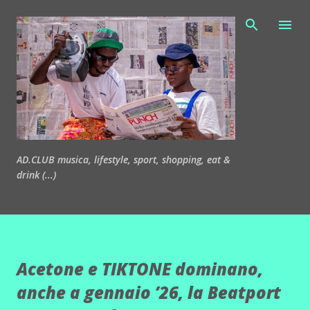
Passa ai contenuti principali
AD.CLUB musica, lifestyle, sport, shopping, eat &
drink (...)
Acetone e TIKTONE dominano,
anche a gennaio ’26, la Beatport