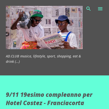
Passa ai contenuti principali
AD.CLUB musica, lifestyle, sport, shopping, eat &
drink (...)
9/11 19esimo compleanno per
Hotel Costez - Franciacorta