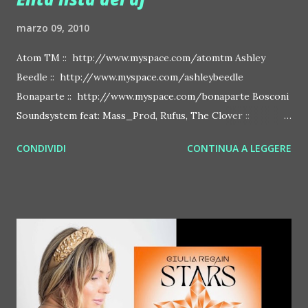
marzo 09, 2010
Atom TM :: http://www.myspace.com/atomtm Ashley
Beedle :: http://www.myspace.com/ashleybeedle
Bonaparte :: http://www.myspace.com/bonaparte Bosconi
Soundsystem feat: Mass_Prod, Rufus, The Clover ::
http://www.myspace.com/bosconirecords Byetone ::
CONDIVIDI
CONTINUA A LEGGERE
http://www.myspace.com/benderbyetone Chapelier Fou ::
http://www.myspace.com/chapelierfou Crystal Antlers ::
http://www.myspace.com/crystalantlers Metro Area feat.
Dashran Jehsrani :: http://www.myspace.com/metroarea
Deian :: http://www.myspace.com/deiansong Dixon ::
http://www.myspace.com/justdixon Frivolous ::
http://www.myspace.com/frivolouslive Frost ::
http://www.myspace.com/frostnorway Gonzales ::
http://www.myspace.com/gonzpiration Italian Laptop