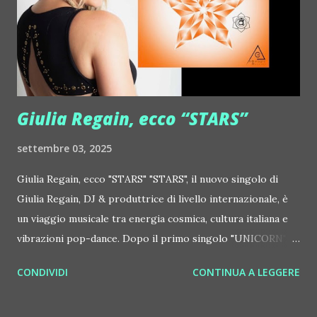
Orchestra feat. Alessio Bertallot Jimmy Edgar ::
http://www.myspace.com/colorstrip Jon Hopkins ::
http://www.myspace.com/jonhopkins Le Luci della
Centrale Elettrica Loco Dice ::
http://www.myspace.com/locod...
Giulia Regain, ecco “STARS”
settembre 03, 2025
Giulia Regain, ecco "STARS" "STARS", il nuovo singolo di
Giulia Regain, DJ & produttrice di livello internazionale, è
un viaggio musicale tra energia cosmica, cultura italiana e
vibrazioni pop-dance. Dopo il primo singolo "UNICORN",
prosegue la narrazione della #Gmagic STORY con la
CONDIVIDI
CONTINUA A LEGGERE
seconda release intitolata "STARS", interpretata dalla voce
inconfondibile di DHANY (Daniela Galli), icona della scena