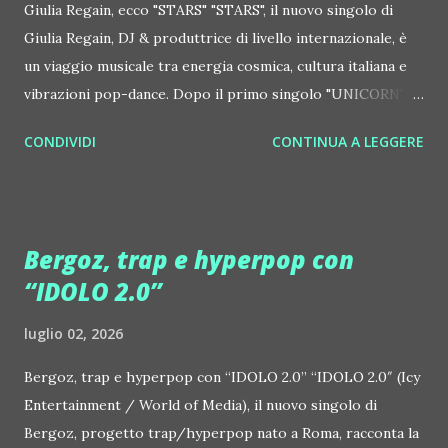
Giulia Regain, ecco "STARS" "STARS", il nuovo singolo di
Giulia Regain, DJ & produttrice di livello internazionale, è
un viaggio musicale tra energia cosmica, cultura italiana e
vibrazioni pop-dance. Dopo il primo singolo "UNICORN",
prosegue la narrazione della #Gmagic STORY con la
CONDIVIDI
CONTINUA A LEGGERE
seconda release intitolata "STARS", interpretata dalla voce
inconfondibile di DHANY (Daniela Galli), icona della scena
house-progressive internazionale e voce storica dei
Benassi Bros. Il nuovo singolo nasce dalla collaborazione
Bergoz, trap e hyperpop con
tra Giulia Regain e Dhany, già insieme in precedenti
“IDOLO 2.0”
produzioni come "My Memories" (Universal) e "We Are
Colors" (Gmagic Records). "STARS" è un inno alla
luglio 02, 2026
connessione universale: un invito a riscoprire la nostra
natura di starseed, figli delle stelle, capaci di portare luce,
Bergoz, trap e hyperpop con “IDOLO 2.0” “IDOLO 2.0″ (Icy
creatività ed empatia nel mondo. Con "STARS" Giulia Regain
Entertainment / World of Media), il nuovo singolo di
porta avanti la sua visione musicale che fonde dance
Bergoz, progetto trap/hyperpop nato a Roma, racconta la