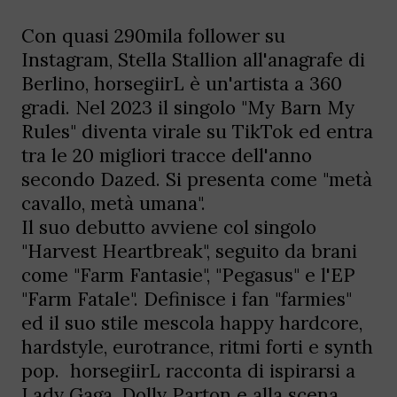
Con quasi 290mila follower su
Instagram, Stella Stallion all'anagrafe di
Berlino, horsegiirL è un'artista a 360
gradi. Nel 2023 il singolo "My Barn My
Rules" diventa virale su TikTok ed entra
tra le 20 migliori tracce dell'anno
secondo Dazed. Si presenta come "metà
cavallo, metà umana".
Il suo debutto avviene col singolo
"Harvest Heartbreak", seguito da brani
come "Farm Fantasie", "Pegasus" e l'EP
"Farm Fatale". Definisce i fan "farmies"
ed il suo stile mescola happy hardcore,
hardstyle, eurotrance, ritmi forti e synth
pop. horsegiirL racconta di ispirarsi a
Lady Gaga, Dolly Parton e alla scena