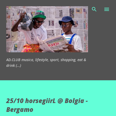
Passa ai contenuti principali
AD.CLUB musica, lifestyle, sport, shopping, eat &
drink (...)
25/10 horsegiirL @ Bolgia -
Bergamo