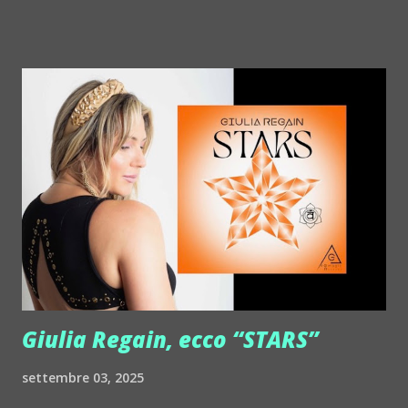
http://www.myspace.com/chapelierfou Crystal Antlers ::
http://www.myspace.com/crystalantlers Metro Area feat.
Dashran Jehsrani :: http://www.myspace.com/metroarea
Deian :: http://www.myspace.com/deiansong Dixon ::
http://www.myspace.com/justdixon Frivolous ::
http://www.myspace.com/frivolouslive Frost ::
http://www.myspace.com/frostnorway Gonzales ::
http://www.myspace.com/gonzpiration Italian Laptop
Orchestra feat. Alessio Bertallot Jimmy Edgar ::
http://www.myspace.com/colorstrip Jon Hopkins ::
http://www.myspace.com/jonhopkins Le Luci della
Centrale Elettrica Loco Dice ::
http://www.myspace.com/locod...
Giulia Regain, ecco “STARS”
settembre 03, 2025