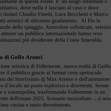
diamante di questa estate. E' un luogo informale e
litativo, dove nulla è lasciato al caso e dove
i titolari Claudio Finetti, Luca Becchetti e Marco
i artistici di altissimo gradimento. Al Fin la
urale della spiaggia. Atmosfere sofisticate, selezio
 attrarre un pubblico internazionale hanno reso
stinazioni più desiderate della Costa Smeralda.
a di Golfo Aranci
ezione artistica di Follemente, nuova realtà di Golfo
re il pubblico grazie al format cena spettacolo
ento del bravissimo dj Max Arnese e dell'animatore
 il locale un posto esplosivo e divertente. Serate
ne e cosmopolita, trasformando Follemente in un
mento dell'estate 2025. Scenario mozzafiato …è una
ttima cucina e tanto divertimento.