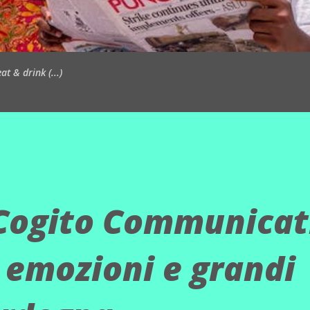
t & drink (...)
 Cogito Communicat
, emozioni e grandi