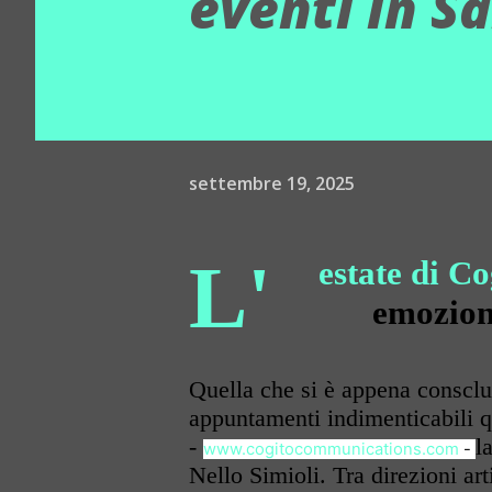
eventi in S
settembre 19, 2025
L'
estate di C
emozion
Quella che si è appena consclusa
appuntamenti indimenticabili 
-
l
www.cogitocommunications.com
-
Nello Simioli. Tra direzioni ar