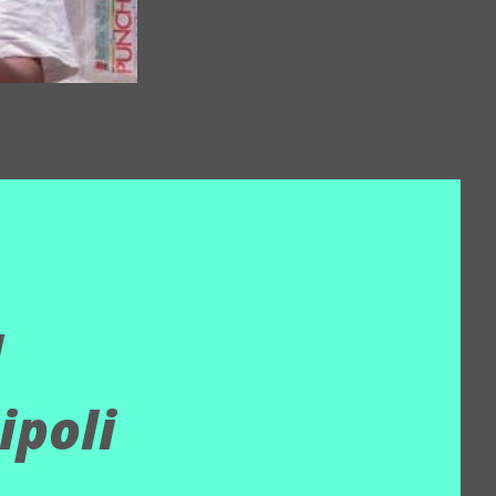
l
ipoli