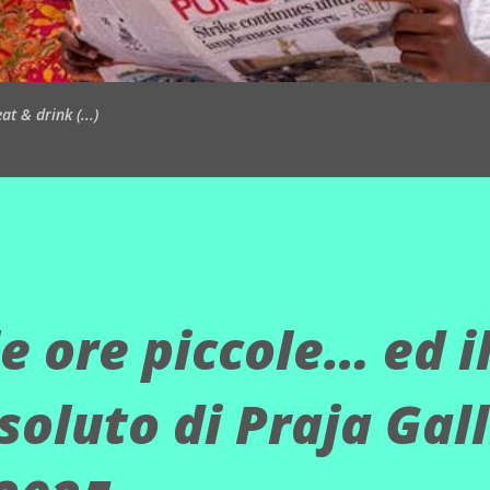
t & drink (...)
le ore piccole… ed i
soluto di Praja Gall