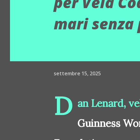
per Vela Co
mari senza 
settembre 15, 2025
D
an Lenard, ve
Guinness Wor