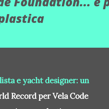
de Foundation... e 
plastica
lista e yacht designer: un
ld Record per Vela Code