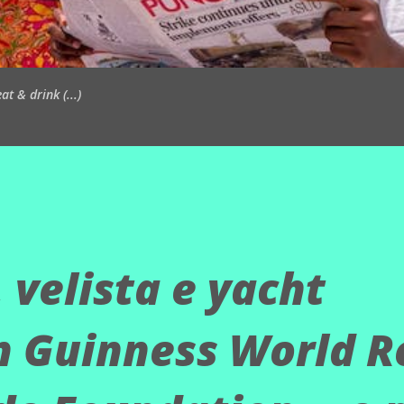
t & drink (...)
 velista e yacht
n Guinness World R