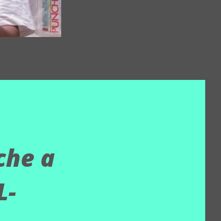
che a
L-