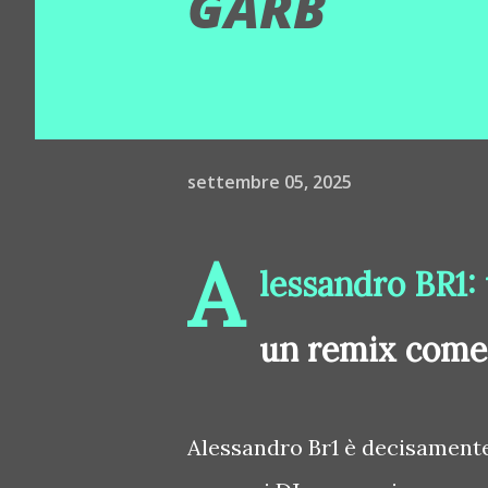
GARB
settembre 05, 2025
A
lessandro BR1:
un remix com
Alessandro Br1 è decisamente