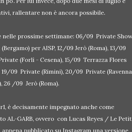
 po'. Per lui invece, dopo due mesi di luglio e
ivi, rallentare non è ancora possibile.
are nelle prossime settimane: 06/09 Private Sho
 (Bergamo) per AISP, 12/09 Jerò (Roma), 13/09
rivate (Forlì - Cesena), 15/09 Terrazza Flores
 19/09 Private (Rimini), 20/09 Private (Ravenna
, 26 /09 Jerò (Roma).
r1, è decisamente impegnato anche come
tto AL-GARB, ovvero con Lucas Reyes / Le Petit
a appena pubblicato su Instagram una versione