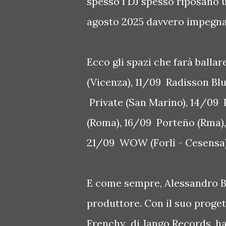
spesso i DJ spesso riposano un
agosto 2025 davvero impegnat
Ecco gli spazi che farà ball
(Vicenza), 11/09 Radisson Blu
Private (San Marino), 14/09 P
(Roma), 16/09 Porteño (Rma),
21/09 WOW (Forlì - Cesensa)
E come sempre, Alessandro B
produttore. Con il suo proge
Frenchy di Jango Records, h