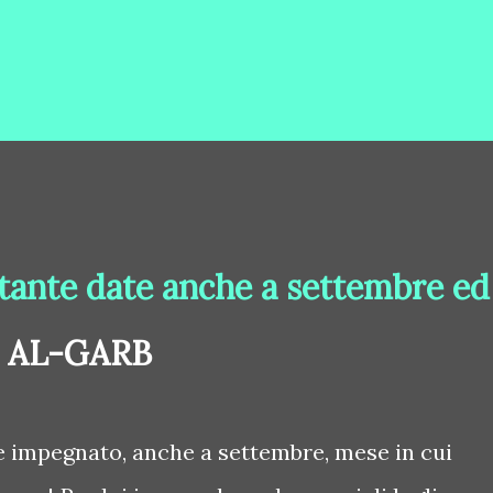
 tante date anche a settembre ed
e AL-GARB
 impegnato, anche a settembre, mese in cui