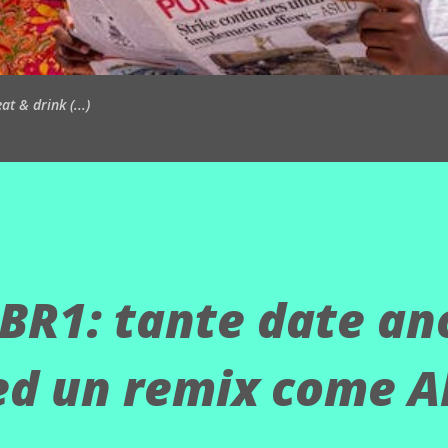
t & drink (...)
BR1: tante date an
ed un remix come A