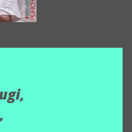
ugi,
,