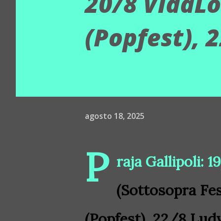
20/8 VidaL
(Popfest), 
agosto 18, 2025
P
raja Gallipoli: 
(Sottosopra Fe
(Popfest), 22/8 Lu