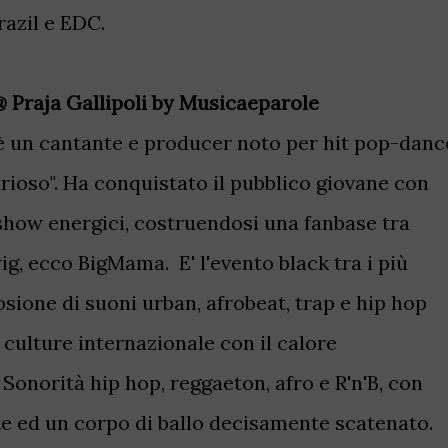
razil e EDC.
@ Praja Gallipoli by Musicaeparole
è un cantante e producer noto per hit pop-danc
rioso". Ha conquistato il pubblico giovane con
e show energici, costruendosi una fanbase tra
wig, ecco BigMama. E' l'evento black tra i più
osione di suoni urban, afrobeat, trap e hip hop
 culture internazionale con il calore
 Sonorità hip hop, reggaeton, afro e R'n'B, con
te ed un corpo di ballo decisamente scatenato.