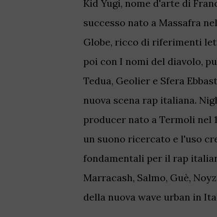
Kid Yugi, nome d'arte di Fran
successo nato a Massafra nel
Globe, ricco di riferimenti le
poi con I nomi del diavolo, p
Tedua, Geolier e Sfera Ebbasta
nuova scena rap italiana. Ni
producer nato a Termoli nel 19
un suono ricercato e l'uso cr
fondamentali per il rap itali
Marracash, Salmo, Guè, Noyz Na
della nuova wave urban in Ital