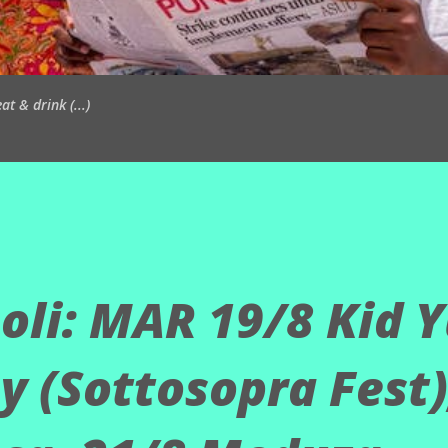
t & drink (...)
poli: MAR 19/8 Kid Y
y (Sottosopra Fest)