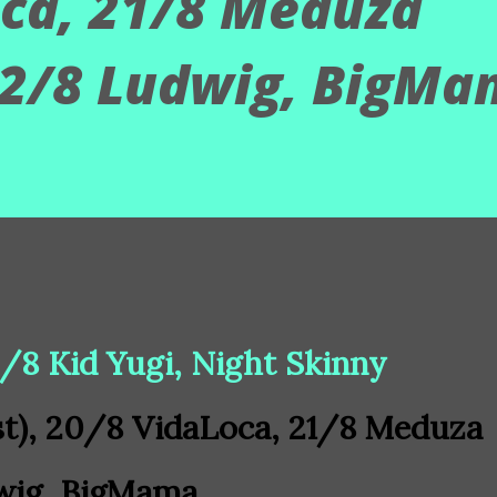
oca, 21/8 Meduza
22/8 Ludwig, BigM
19/8 Kid Yugi, Night Skinny
st), 20/8 VidaLoca, 21/8 Meduza
dwig, BigMama