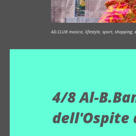
AD.CLUB musica, lifestyle, sport, shopping, ea
4/8 Al-B.Ban
dell'Ospite 