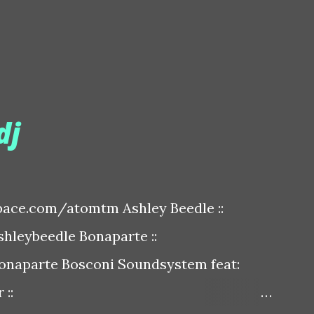
dj
ace.com/atomtm Ashley Beedle ::
leybeedle Bonaparte ::
naparte Bosconi Soundsystem feat:
::