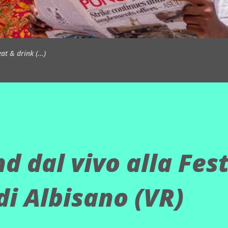
t & drink (...)
d dal vivo alla Fes
di Albisano (VR)