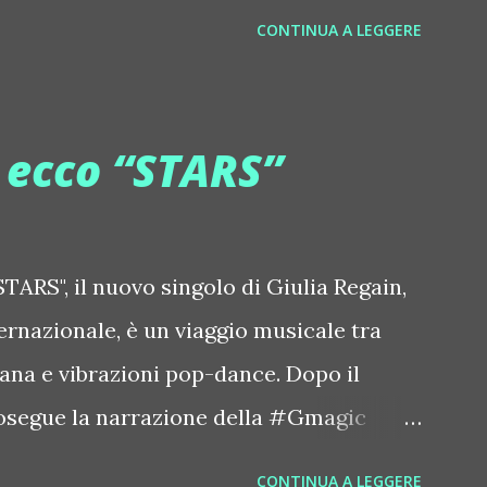
sconirecords Byetone ::
CONTINUA A LEGGERE
derbyetone Chapelier Fou ::
elierfou Crystal Antlers ::
stalantlers Metro Area feat. Dashran
, ecco “STARS”
ace.com/metroarea Deian ::
iansong Dixon ::
tdixon Frivolous ::
TARS", il nuovo singolo di Giulia Regain,
olouslive Frost ::
ternazionale, è un viaggio musicale tra
ostnorway Gonzales ::
iana e vibrazioni pop-dance. Dopo il
zpiration Italian Laptop Orchestra
osegue la narrazione della #Gmagic
 Edgar ::
intitolata "STARS", interpretata dalla
CONTINUA A LEGGERE