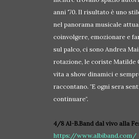
anni '70. Il risultato è uno st
nel panorama musicale attual
coinvolgere, emozionare e far
sul palco, ci sono Andrea Mai 
rotazione, le coriste Matilde 
vita a show dinamici e sempre
raccontano. "E ogni sera senti
continuare".
4/8 Al-B.Band dal vivo alla Fe
https://www.albiband.com/