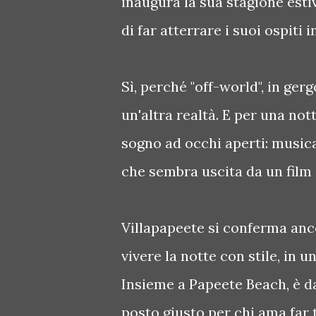
inaugura la sua stagione est
di far atterrare i suoi ospiti
Sì, perché "off-world", in gerg
un'altra realtà. E per una notte
sogno ad occhi aperti: musica
che sembra uscita da un film 
Villapapeete si conferma anco
vivere la notte con stile, in u
Insieme a Papeete Beach, è da
posto giusto per chi ama far t