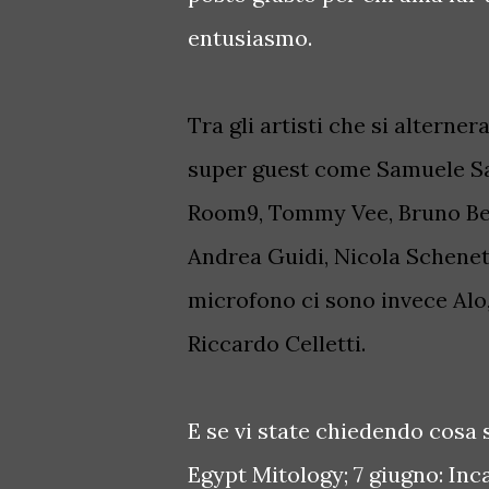
entusiasmo.
Tra gli artisti che si altern
super guest come Samuele Sar
Room9, Tommy Vee, Bruno Be,
Andrea Guidi, Nicola Schenett
microfono ci sono invece Alo,
Riccardo Celletti.
E se vi state chiedendo cosa
Egypt Mitology; 7 giugno: Inca