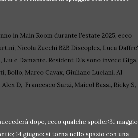
eranno in Main Room durante l'estate 2025, ecco
tini, Nicola Zucchi B2B Discoplex, Luca Daffre'
 Liu e Damante. Resident DJs sono invece Giga,
i, Bollo, Marco Cavax, Giuliano Luciani. Al
 Alex D, Francesco Sarzi, Maicol Bassi, Ricky S,
 succederà dopo, ecco qualche spoiler:31 maggio
ntio; 14 giugno: si torna nello spazio con una