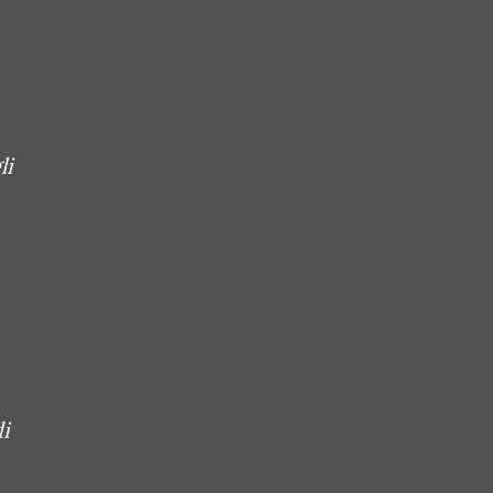
li
di