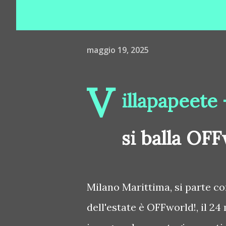
maggio 19, 2025
V
illapapeete 
si balla OF
Milano Marittima, si parte con
dell'estate è OFFworld!, il 2