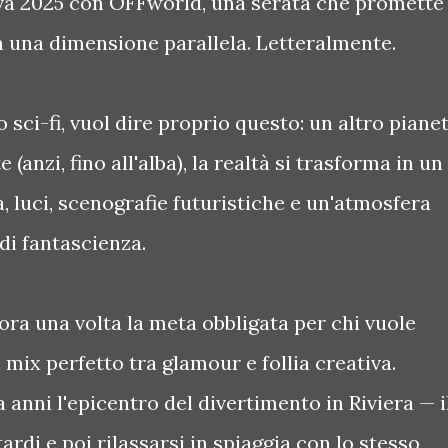
iva 2025 con OFFworld, una serata che promette
 in una dimensione parallela. Letteralmente.
o sci-fi, vuol dire proprio questo: un altro pianet
 (anzi, fino all'alba), la realtà si trasforma in un
, luci, scenografie futuristiche e un'atmosfera
di fantascienza.
ra una volta la meta obbligata per chi vuole
n mix perfetto tra glamour e follia creativa.
 anni l'epicentro del divertimento in Riviera — i
ardi e poi rilassarsi in spiaggia con lo stesso