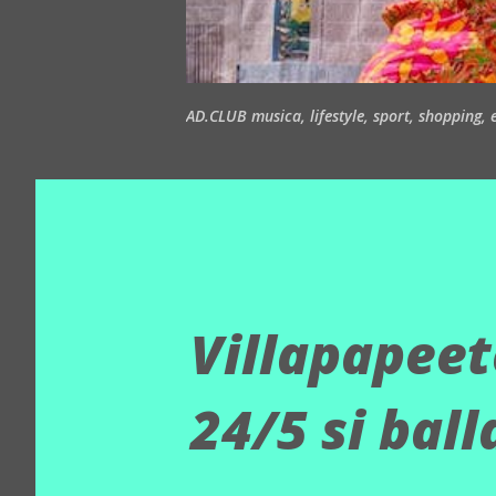
AD.CLUB musica, lifestyle, sport, shopping, ea
Villapapeet
24/5 si bal