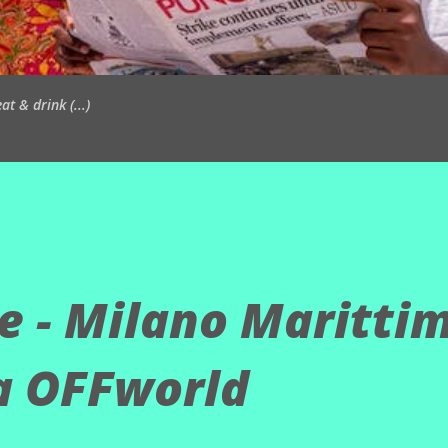
t & drink (...)
e - Milano Marittim
la OFFworld