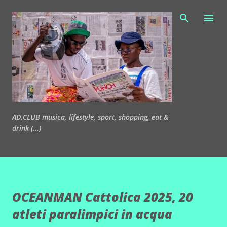
Passa ai contenuti principali
AD.CLUB musica, lifestyle, sport, shopping, eat &
drink (...)
OCEANMAN Cattolica 2025, 20
atleti paralimpici in acqua