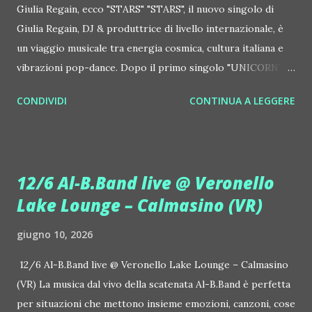
Giulia Regain, ecco "STARS" "STARS", il nuovo singolo di
Giulia Regain, DJ & produttrice di livello internazionale, è
un viaggio musicale tra energia cosmica, cultura italiana e
vibrazioni pop-dance. Dopo il primo singolo "UNICORN",
prosegue la narrazione della #Gmagic STORY con la
CONDIVIDI
CONTINUA A LEGGERE
seconda release intitolata "STARS", interpretata dalla voce
inconfondibile di DHANY (Daniela Galli), icona della scena
house-progressive internazionale e voce storica dei
Benassi Bros. Il nuovo singolo nasce dalla collaborazione
12/6 Al-B.Band live @ Veronello
tra Giulia Regain e Dhany, già insieme in precedenti
Lake Lounge – Calmasino (VR)
produzioni come "My Memories" (Universal) e "We Are
Colors" (Gmagic Records). "STARS" è un inno alla
giugno 10, 2026
connessione universale: un invito a riscoprire la nostra
natura di starseed, figli delle stelle, capaci di portare luce,
12/6 Al-B.Band live @ Veronello Lake Lounge – Calmasino
creatività ed empatia nel mondo. Con "STARS" Giulia Regain
(VR) La musica dal vivo della scatenata Al-B.Band è perfetta
porta avanti la sua visione musicale che fonde dance
per situazioni che mettono insieme emozioni, canzoni, cose