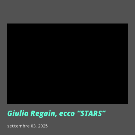
http://www.myspace.com/chapelierfou Crystal Antlers ::
http://www.myspace.com/crystalantlers Metro Area feat.
Dashran Jehsrani :: http://www.myspace.com/metroarea
Deian :: http://www.myspace.com/deiansong Dixon ::
http://www.myspace.com/justdixon Frivolous ::
http://www.myspace.com/frivolouslive Frost ::
http://www.myspace.com/frostnorway Gonzales ::
http://www.myspace.com/gonzpiration Italian Laptop
Orchestra feat. Alessio Bertallot Jimmy Edgar ::
http://www.myspace.com/colorstrip Jon Hopkins ::
http://www.myspace.com/jonhopkins Le Luci della
Centrale Elettrica Loco Dice ::
http://www.myspace.com/locod...
Giulia Regain, ecco “STARS”
settembre 03, 2025