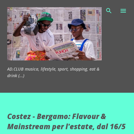
Passa ai contenuti principali
AD.CLUB musica, lifestyle, sport, shopping, eat &
drink (...)
Costez - Bergamo: Flavour &
Mainstream per l'estate, dal 16/5