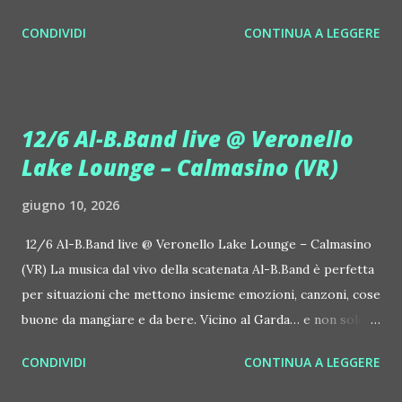
prosegue la narrazione della #Gmagic STORY con la
CONDIVIDI
CONTINUA A LEGGERE
seconda release intitolata "STARS", interpretata dalla voce
inconfondibile di DHANY (Daniela Galli), icona della scena
house-progressive internazionale e voce storica dei
Benassi Bros. Il nuovo singolo nasce dalla collaborazione
12/6 Al-B.Band live @ Veronello
tra Giulia Regain e Dhany, già insieme in precedenti
Lake Lounge – Calmasino (VR)
produzioni come "My Memories" (Universal) e "We Are
Colors" (Gmagic Records). "STARS" è un inno alla
giugno 10, 2026
connessione universale: un invito a riscoprire la nostra
natura di starseed, figli delle stelle, capaci di portare luce,
12/6 Al-B.Band live @ Veronello Lake Lounge – Calmasino
creatività ed empatia nel mondo. Con "STARS" Giulia Regain
(VR) La musica dal vivo della scatenata Al-B.Band è perfetta
porta avanti la sua visione musicale che fonde dance
per situazioni che mettono insieme emozioni, canzoni, cose
internazionale, a...
buone da mangiare e da bere. Vicino al Garda… e non solo. Il
12 giugno, venerdì, succede Veronello Lake Lounge –
CONDIVIDI
CONTINUA A LEGGERE
Calmasino (VR, Via Veronello 7), al fresco. Si ascolta anche la
musica della dj Laura Marcellini. Grigliata, drink e caffè 35