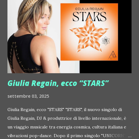
http://www.myspace.com/justdixon Frivolous ::
http://www.myspace.com/frivolouslive Frost ::
http://www.myspace.com/frostnorway Gonzales ::
http://www.myspace.com/gonzpiration Italian Laptop
Orchestra feat. Alessio Bertallot Jimmy Edgar ::
http://www.myspace.com/colorstrip Jon Hopkins ::
http://www.myspace.com/jonhopkins Le Luci della
Centrale Elettrica Loco Dice ::
http://www.myspace.com/locod...
Giulia Regain, ecco “STARS”
settembre 03, 2025
Giulia Regain, ecco "STARS" "STARS", il nuovo singolo di
Giulia Regain, DJ & produttrice di livello internazionale, è
un viaggio musicale tra energia cosmica, cultura italiana e
vibrazioni pop-dance. Dopo il primo singolo "UNICORN",