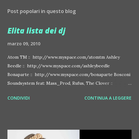
Post popolari in questo blog
Elita lista dei dj
marzo 09, 2010
Atom TM :: http://www.myspace.com/atomtm Ashley
Beedle :: http://www.myspace.com/ashleybeedle
Bonaparte :: http://www.myspace.com/bonaparte Bosconi
Soundsystem feat: Mass_Prod, Rufus, The Clover ::
http://www.myspace.com/bosconirecords Byetone ::
CONDIVIDI
CONTINUA A LEGGERE
http://www.myspace.com/benderbyetone Chapelier Fou ::
http://www.myspace.com/chapelierfou Crystal Antlers ::
http://www.myspace.com/crystalantlers Metro Area feat.
Dashran Jehsrani :: http://www.myspace.com/metroarea
Deian :: http://www.myspace.com/deiansong Dixon ::