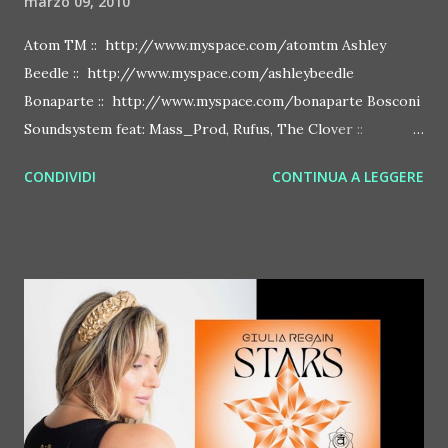
marzo 09, 2010
Atom TM :: http://www.myspace.com/atomtm Ashley
Beedle :: http://www.myspace.com/ashleybeedle
Bonaparte :: http://www.myspace.com/bonaparte Bosconi
Soundsystem feat: Mass_Prod, Rufus, The Clover ::
http://www.myspace.com/bosconirecords Byetone ::
CONDIVIDI
CONTINUA A LEGGERE
http://www.myspace.com/benderbyetone Chapelier Fou ::
http://www.myspace.com/chapelierfou Crystal Antlers ::
http://www.myspace.com/crystalantlers Metro Area feat.
Dashran Jehsrani :: http://www.myspace.com/metroarea
Deian :: http://www.myspace.com/deiansong Dixon ::
http://www.myspace.com/justdixon Frivolous ::
http://www.myspace.com/frivolouslive Frost ::
http://www.myspace.com/frostnorway Gonzales ::
http://www.myspace.com/gonzpiration Italian Laptop
Orchestra feat. Alessio Bertallot Jimmy Edgar ::