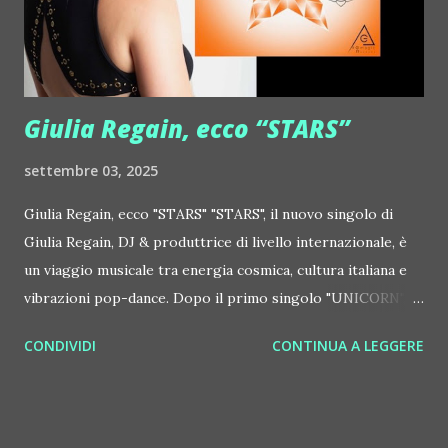
http://www.myspace.com/colorstrip Jon Hopkins ::
http://www.myspace.com/jonhopkins Le Luci della
Centrale Elettrica Loco Dice ::
http://www.myspace.com/locod...
Giulia Regain, ecco “STARS”
settembre 03, 2025
Giulia Regain, ecco "STARS" "STARS", il nuovo singolo di
Giulia Regain, DJ & produttrice di livello internazionale, è
un viaggio musicale tra energia cosmica, cultura italiana e
vibrazioni pop-dance. Dopo il primo singolo "UNICORN",
prosegue la narrazione della #Gmagic STORY con la
CONDIVIDI
CONTINUA A LEGGERE
seconda release intitolata "STARS", interpretata dalla voce
inconfondibile di DHANY (Daniela Galli), icona della scena
house-progressive internazionale e voce storica dei
Benassi Bros. Il nuovo singolo nasce dalla collaborazione