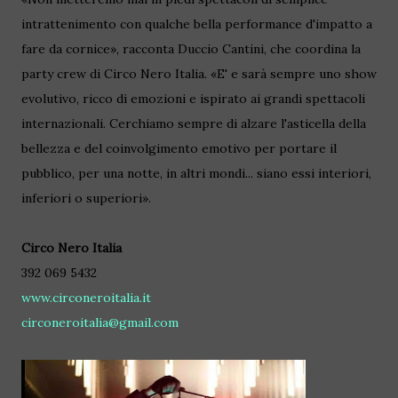
intrattenimento con qualche bella performance d'impatto a
fare da cornice», racconta Duccio Cantini, che coordina la
party crew di Circo Nero Italia. «E' e sarà sempre uno show
evolutivo, ricco di emozioni e ispirato ai grandi spettacoli
internazionali. Cerchiamo sempre di alzare l'asticella della
bellezza e del coinvolgimento emotivo per portare il
pubblico, per una notte, in altri mondi... siano essi interiori,
inferiori o superiori».
Circo Nero Italia
392 069 5432
www.circoneroitalia.it
circoneroitalia@gmail.com