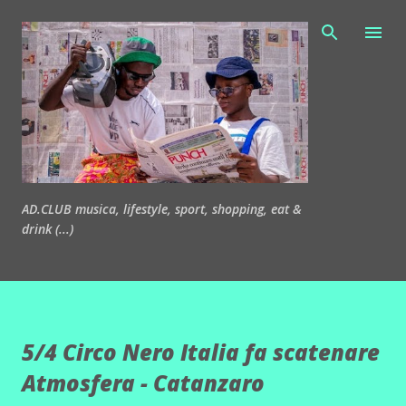
Passa ai contenuti principali
AD.CLUB musica, lifestyle, sport, shopping, eat &
drink (...)
5/4 Circo Nero Italia fa scatenare
Atmosfera - Catanzaro