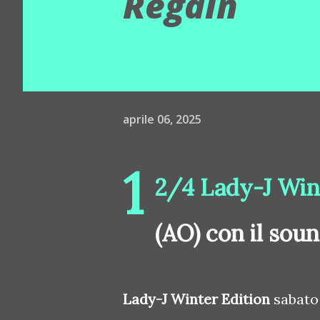
Regain
aprile 06, 2025
1
2/4 Lady-J Wint
(AO) con il soun
Lady-J Winter Edition
sabato 