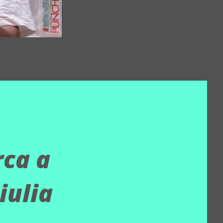
rca a
iulia