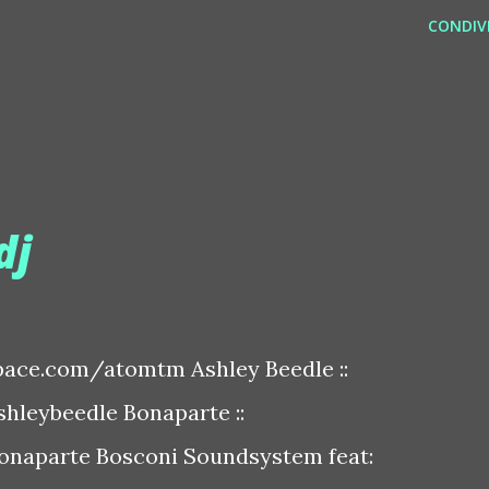
CONDIVI
dj
ace.com/atomtm Ashley Beedle ::
leybeedle Bonaparte ::
naparte Bosconi Soundsystem feat: