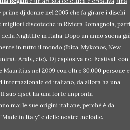
lia Regain
è un'artista eclettica e creativa, una
e prime dj donne nel 2005 che fa girare i dischi
e migliori discoteche in Riviera Romagnola, patr
 della Nightlife in Italia. Dopo un anno suona gi
mente in tutto il mondo (Ibiza, Mykonos, New
irati Arabi, etc). Dj esplosiva nei Festival, con 
le Mauritius nel 2009 con oltre 30.000 persone 
internazionale ed italiano, da allora ha una
 Il suo djset ha una forte impronta
o mai le sue origini italiane, perché è da
Made in Italy" e delle nostre melodie.