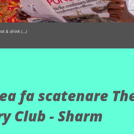
t & drink (...)
ea fa scatenare Th
y Club - Sharm