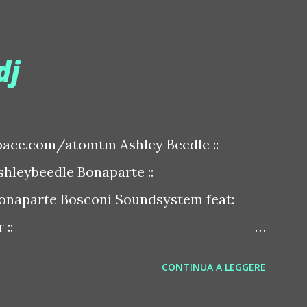
dj
ace.com/atomtm Ashley Beedle ::
leybeedle Bonaparte ::
naparte Bosconi Soundsystem feat:
::
sconirecords Byetone ::
CONTINUA A LEGGERE
derbyetone Chapelier Fou ::