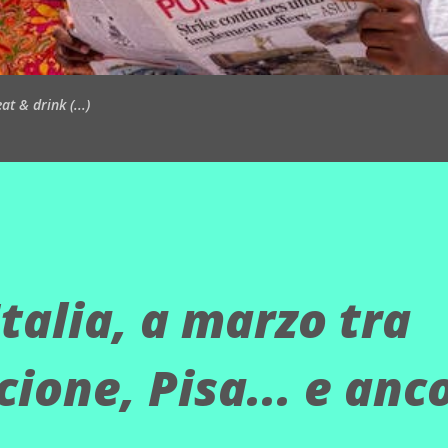
t & drink (...)
talia, a marzo tra
cione, Pisa... e anc