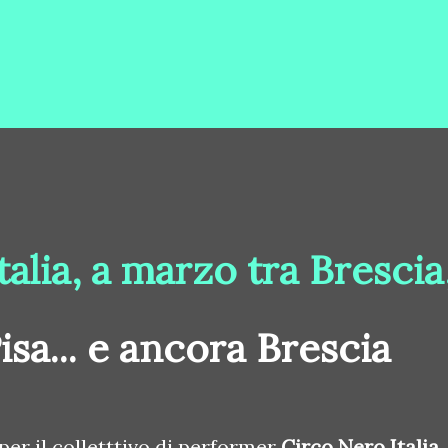
talia, a marzo tra Brescia
isa... e ancora Brescia
per il colletttivo di performer
Circo Nero Italia
.