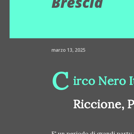
Brescia
marzo 13, 2025
C
irco Nero I
Riccione, P
E' un periodo di grandi party 