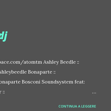
dj
ace.com/atomtm Ashley Beedle ::
leybeedle Bonaparte ::
naparte Bosconi Soundsystem feat:
::
sconirecords Byetone ::
CONTINUA A LEGGERE