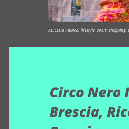
AD.CLUB musica, lifestyle, sport, shopping, ea
Circo Nero I
Brescia, Ric