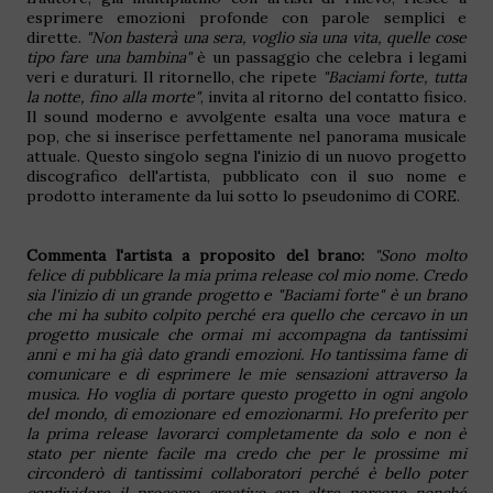
esprimere emozioni profonde con parole semplici e
dirette.
"Non basterà una sera, voglio sia una vita, quelle cose
tipo fare una bambina"
è un passaggio che celebra i legami
veri e duraturi. Il ritornello, che ripete
"Baciami forte, tutta
la notte, fino alla morte"
, invita al ritorno del contatto fisico.
Il sound moderno e avvolgente esalta una voce matura e
pop, che si inserisce perfettamente nel panorama musicale
attuale. Questo singolo segna l'inizio di un nuovo progetto
discografico dell'artista, pubblicato con il suo nome e
prodotto interamente da lui sotto lo pseudonimo di CORE.
Commenta l'artista a proposito del brano:
"Sono molto
felice di pubblicare la mia prima release col mio nome. Credo
sia l'inizio di un grande progetto e "Baciami forte" è un brano
che mi ha subito colpito perché era quello che cercavo in un
progetto musicale che ormai mi accompagna da tantissimi
anni e mi ha già dato grandi emozioni. Ho tantissima fame di
comunicare e di esprimere le mie sensazioni attraverso la
musica. Ho voglia di portare questo progetto in ogni angolo
del mondo, di emozionare ed emozionarmi. Ho preferito per
la prima release lavorarci completamente da solo e non è
stato per niente facile ma credo che per le prossime mi
circonderò di tantissimi collaboratori perché è bello poter
condividere il processo creativo con altre persone nonché