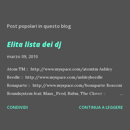
Post popolari in questo blog
Elita lista dei dj
marzo 09, 2010
Atom TM :: http://www.myspace.com/atomtm Ashley
Beedle :: http://www.myspace.com/ashleybeedle
Bonaparte :: http://www.myspace.com/bonaparte Bosconi
Soundsystem feat: Mass_Prod, Rufus, The Clover ::
http://www.myspace.com/bosconirecords Byetone ::
CONDIVIDI
CONTINUA A LEGGERE
http://www.myspace.com/benderbyetone Chapelier Fou ::
http://www.myspace.com/chapelierfou Crystal Antlers ::
http://www.myspace.com/crystalantlers Metro Area feat.