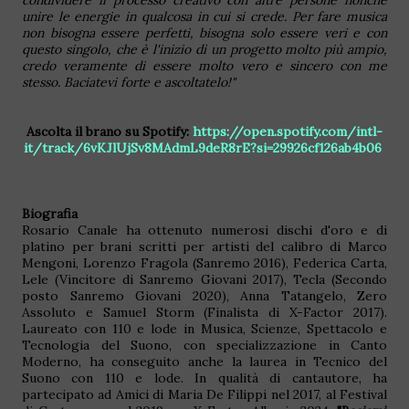
unire le energie in qualcosa in cui si crede. Per fare musica
non bisogna essere perfetti, bisogna solo essere veri e con
questo singolo, che è l'inizio di un progetto molto più ampio,
credo veramente di essere molto vero e sincero con me
stesso. Baciatevi forte e ascoltatelo!"
Ascolta il brano su Spotify:
https://open.spotify.com/intl-
it/track/6vKJlUjSv8MAdmL9deR8rE?si=29926cf126ab4b06
Biografia
Rosario Canale ha ottenuto numerosi dischi d'oro e di
platino per brani scritti per artisti del calibro di Marco
Mengoni, Lorenzo Fragola (Sanremo 2016), Federica Carta,
Lele (Vincitore di Sanremo Giovani 2017), Tecla (Secondo
posto Sanremo Giovani 2020), Anna Tatangelo, Zero
Assoluto e Samuel Storm (Finalista di X-Factor 2017).
Laureato con 110 e lode in Musica, Scienze, Spettacolo e
Tecnologia del Suono, con specializzazione in Canto
Moderno, ha conseguito anche la laurea in Tecnico del
Suono con 110 e lode. In qualità di cantautore, ha
partecipato ad Amici di Maria De Filippi nel 2017, al Festival