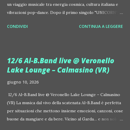
un viaggio musicale tra energia cosmica, cultura italiana e
vibrazioni pop-dance. Dopo il primo singolo "UNICORN",
prosegue la narrazione della #Gmagic STORY con la
CONDIVIDI
CONTINUA A LEGGERE
seconda release intitolata "STARS", interpretata dalla voce
inconfondibile di DHANY (Daniela Galli), icona della scena
house-progressive internazionale e voce storica dei
Benassi Bros. Il nuovo singolo nasce dalla collaborazione
12/6 Al-B.Band live @ Veronello
tra Giulia Regain e Dhany, già insieme in precedenti
Lake Lounge – Calmasino (VR)
produzioni come "My Memories" (Universal) e "We Are
Colors" (Gmagic Records). "STARS" è un inno alla
giugno 10, 2026
connessione universale: un invito a riscoprire la nostra
natura di starseed, figli delle stelle, capaci di portare luce,
12/6 Al-B.Band live @ Veronello Lake Lounge – Calmasino
creatività ed empatia nel mondo. Con "STARS" Giulia Regain
(VR) La musica dal vivo della scatenata Al-B.Band è perfetta
porta avanti la sua visione musicale che fonde dance
per situazioni che mettono insieme emozioni, canzoni, cose
internazionale, a...
buone da mangiare e da bere. Vicino al Garda… e non solo. Il
12 giugno, venerdì, succede Veronello Lake Lounge –