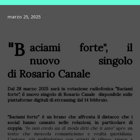
marzo 25, 2025
"B
aciami forte", il
nuovo singolo
di
Rosario Canale
Dal 28 marzo 2025 sarà in rotazione radiofonica "Baciami
forte", il nuovo singolo di
Rosario Canale
disponibile sulle
piattaforme digitali di streaming dal 14 febbraio.
"Baciami forte" è un brano che affronta il distacco che i
social hanno causato nelle relazioni, in particolare di
coppia.
"Io non credo sia di moda dirti che ti amo"
apre un
testo che mescola romanticismo e realtà quotidiana.
L'autore, già multiplatino con artisti di rilievo, riesce a