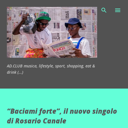
Passa ai contenuti principali
AD.CLUB musica, lifestyle, sport, shopping, eat &
drink (...)
“Baciami forte”, il nuovo singolo
di Rosario Canale