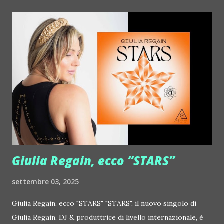
Dashran Jehsrani :: http://www.myspace.com/metroarea
Deian :: http://www.myspace.com/deiansong Dixon ::
http://www.myspace.com/justdixon Frivolous ::
http://www.myspace.com/frivolouslive Frost ::
http://www.myspace.com/frostnorway Gonzales ::
http://www.myspace.com/gonzpiration Italian Laptop
Orchestra feat. Alessio Bertallot Jimmy Edgar ::
http://www.myspace.com/colorstrip Jon Hopkins ::
http://www.myspace.com/jonhopkins Le Luci della
Centrale Elettrica Loco Dice ::
http://www.myspace.com/locod...
Giulia Regain, ecco “STARS”
settembre 03, 2025
Giulia Regain, ecco "STARS" "STARS", il nuovo singolo di
Giulia Regain, DJ & produttrice di livello internazionale, è