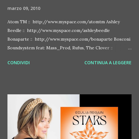
marzo 09, 2010
Atom TM :: http://www.myspace.com/atomtm Ashley
Beedle :: http://www.myspace.com/ashleybeedle
Bonaparte :: http://www.myspace.com/bonaparte Bosconi
Soundsystem feat: Mass_Prod, Rufus, The Clover ::
http://www.myspace.com/bosconirecords Byetone ::
CONDIVIDI
CONTINUA A LEGGERE
http://www.myspace.com/benderbyetone Chapelier Fou ::
http://www.myspace.com/chapelierfou Crystal Antlers ::
http://www.myspace.com/crystalantlers Metro Area feat.
Dashran Jehsrani :: http://www.myspace.com/metroarea
Deian :: http://www.myspace.com/deiansong Dixon ::
http://www.myspace.com/justdixon Frivolous ::
http://www.myspace.com/frivolouslive Frost ::
http://www.myspace.com/frostnorway Gonzales ::
http://www.myspace.com/gonzpiration Italian Laptop