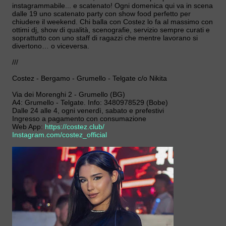
instagrammabile... e scatenato! Ogni domenica qui va in scena
dalle 19 uno scatenato party con show food perfetto per
chiudere il weekend. Chi balla con Costez lo fa al massimo con
ottimi dj, show di qualità, scenografie, servizio sempre curati e
soprattutto con uno staff di ragazzi che mentre lavorano si
divertono… o viceversa.
///
Costez - Bergamo - Grumello - Telgate c/o Nikita
Via dei Morenghi 2 - Grumello (BG)
A4: Grumello - Telgate. Info: 3480978529 (Bobe)
Dalle 24 alle 4, ogni venerdì, sabato e prefestivi
Ingresso a pagamento con consumazione
Web App:
https://costez.club/
Instagram.com/costez_official