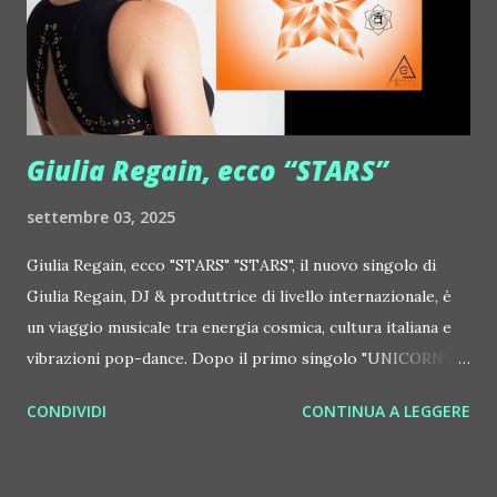
Orchestra feat. Alessio Bertallot Jimmy Edgar ::
http://www.myspace.com/colorstrip Jon Hopkins ::
http://www.myspace.com/jonhopkins Le Luci della
Centrale Elettrica Loco Dice ::
http://www.myspace.com/locod...
Giulia Regain, ecco “STARS”
settembre 03, 2025
Giulia Regain, ecco "STARS" "STARS", il nuovo singolo di
Giulia Regain, DJ & produttrice di livello internazionale, è
un viaggio musicale tra energia cosmica, cultura italiana e
vibrazioni pop-dance. Dopo il primo singolo "UNICORN",
prosegue la narrazione della #Gmagic STORY con la
CONDIVIDI
CONTINUA A LEGGERE
seconda release intitolata "STARS", interpretata dalla voce
inconfondibile di DHANY (Daniela Galli), icona della scena
house-progressive internazionale e voce storica dei