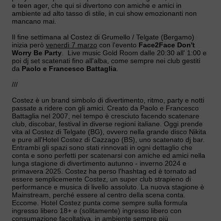
e teen ager, che qui si divertono con amiche e amici in
ambiente ad alto tasso di stile, in cui show emozionanti non
mancano mai.
Il fine settimana al Costez di Grumello / Telgate (Bergamo)
inizia però
venerdì 7 marzo
con l'evento
Face2Face Don't
Worry Be Party
. Live music Gold Room dalle 20:30 all' 1:00 e
poi dj set scatenati fino all'alba, come sempre nei club gestiti
da
Paolo e Francesco Battaglia
.
///
Costez è un brand simbolo di divertimento, ritmo, party e notti
passate a ridere con gli amici. Creato da Paolo e Francesco
Battaglia nel 2007, nel tempo è cresciuto facendo scatenare
club, discobar, festival in diverse regioni italiane. Oggi prende
vita al Costez di Telgate (BG), ovvero nella grande disco Nikita
e pure all'Hotel Costez di Cazzago (BS), uno scatenato dj bar.
Entrambi gli spazi sono stati rinnovati in ogni dettaglio che
conta e sono perfetti per scatenarsi con amiche ed amici nella
lunga stagione di divertimento autunno - inverno 2024 e
primavera 2025. Costez ha perso l'hashtag ed è tornato ad
essere semplicemente Costez, un super club strapieno di
performance e musica di livello assoluto. La nuova stagione è
Mainstream, perché essere al centro della scena conta.
Eccome. Hotel Costez punta come sempre sulla formula
ingresso libero 18+ e (solitamente) ingresso libero con
consumazione facoltativa, in ambiente sempre più