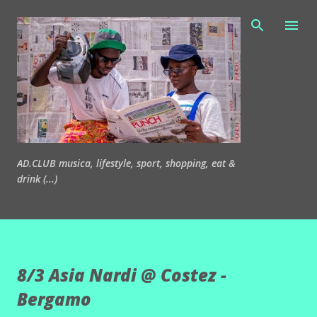
Passa ai contenuti principali
AD.CLUB musica, lifestyle, sport, shopping, eat &
drink (...)
8/3 Asia Nardi @ Costez -
Bergamo