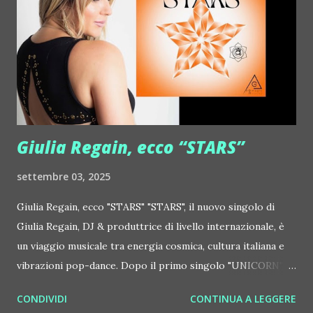
http://www.myspace.com/frostnorway Gonzales ::
http://www.myspace.com/gonzpiration Italian Laptop
Orchestra feat. Alessio Bertallot Jimmy Edgar ::
http://www.myspace.com/colorstrip Jon Hopkins ::
http://www.myspace.com/jonhopkins Le Luci della
Centrale Elettrica Loco Dice ::
http://www.myspace.com/locod...
Giulia Regain, ecco “STARS”
settembre 03, 2025
Giulia Regain, ecco "STARS" "STARS", il nuovo singolo di
Giulia Regain, DJ & produttrice di livello internazionale, è
un viaggio musicale tra energia cosmica, cultura italiana e
vibrazioni pop-dance. Dopo il primo singolo "UNICORN",
prosegue la narrazione della #Gmagic STORY con la
CONDIVIDI
CONTINUA A LEGGERE
seconda release intitolata "STARS", interpretata dalla voce