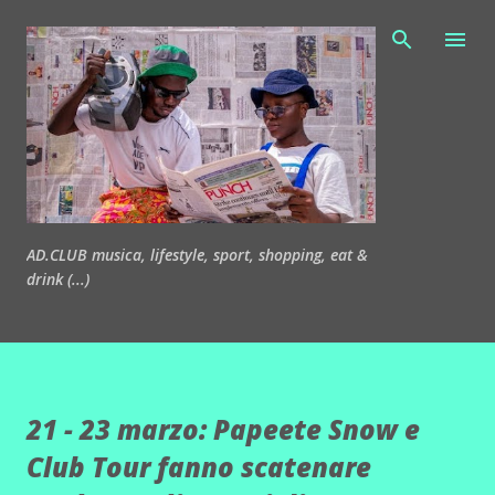
Passa ai contenuti principali
AD.CLUB musica, lifestyle, sport, shopping, eat &
drink (...)
21 - 23 marzo: Papeete Snow e
Club Tour fanno scatenare