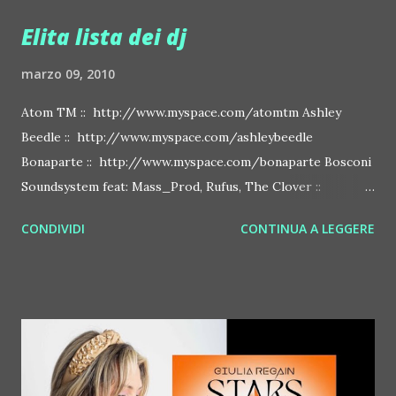
Elita lista dei dj
marzo 09, 2010
Atom TM :: http://www.myspace.com/atomtm Ashley
Beedle :: http://www.myspace.com/ashleybeedle
Bonaparte :: http://www.myspace.com/bonaparte Bosconi
Soundsystem feat: Mass_Prod, Rufus, The Clover ::
http://www.myspace.com/bosconirecords Byetone ::
CONDIVIDI
CONTINUA A LEGGERE
http://www.myspace.com/benderbyetone Chapelier Fou ::
http://www.myspace.com/chapelierfou Crystal Antlers ::
http://www.myspace.com/crystalantlers Metro Area feat.
Dashran Jehsrani :: http://www.myspace.com/metroarea
Deian :: http://www.myspace.com/deiansong Dixon ::
http://www.myspace.com/justdixon Frivolous ::
http://www.myspace.com/frivolouslive Frost ::