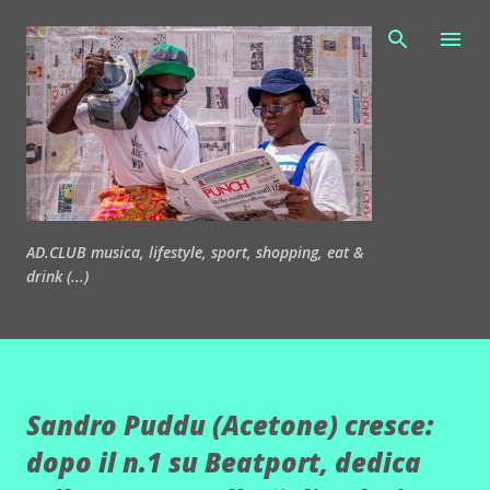
Passa ai contenuti principali
AD.CLUB musica, lifestyle, sport, shopping, eat &
drink (...)
Sandro Puddu (Acetone) cresce:
dopo il n.1 su Beatport, dedica