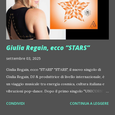
http://www.myspace.com/gonzpiration Italian Laptop
Orchestra feat. Alessio Bertallot Jimmy Edgar ::
http://www.myspace.com/colorstrip Jon Hopkins ::
http://www.myspace.com/jonhopkins Le Luci della
Centrale Elettrica Loco Dice ::
http://www.myspace.com/locod...
Giulia Regain, ecco “STARS”
settembre 03, 2025
Giulia Regain, ecco "STARS" "STARS", il nuovo singolo di
Giulia Regain, DJ & produttrice di livello internazionale, è
un viaggio musicale tra energia cosmica, cultura italiana e
vibrazioni pop-dance. Dopo il primo singolo "UNICORN",
prosegue la narrazione della #Gmagic STORY con la
CONDIVIDI
CONTINUA A LEGGERE
seconda release intitolata "STARS", interpretata dalla voce
inconfondibile di DHANY (Daniela Galli), icona della scena