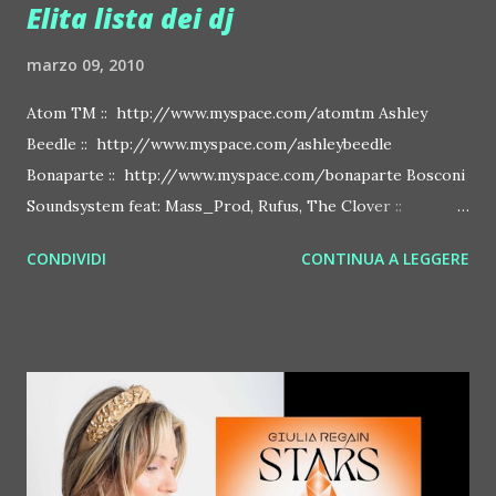
Elita lista dei dj
marzo 09, 2010
Atom TM :: http://www.myspace.com/atomtm Ashley
Beedle :: http://www.myspace.com/ashleybeedle
Bonaparte :: http://www.myspace.com/bonaparte Bosconi
Soundsystem feat: Mass_Prod, Rufus, The Clover ::
http://www.myspace.com/bosconirecords Byetone ::
CONDIVIDI
CONTINUA A LEGGERE
http://www.myspace.com/benderbyetone Chapelier Fou ::
http://www.myspace.com/chapelierfou Crystal Antlers ::
http://www.myspace.com/crystalantlers Metro Area feat.
Dashran Jehsrani :: http://www.myspace.com/metroarea
Deian :: http://www.myspace.com/deiansong Dixon ::
http://www.myspace.com/justdixon Frivolous ::
http://www.myspace.com/frivolouslive Frost ::
http://www.myspace.com/frostnorway Gonzales ::