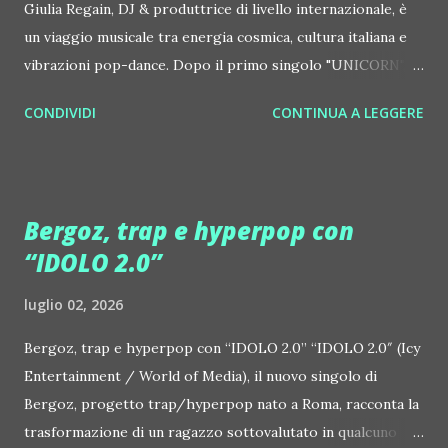
Giulia Regain, DJ & produttrice di livello internazionale, è
un viaggio musicale tra energia cosmica, cultura italiana e
vibrazioni pop-dance. Dopo il primo singolo "UNICORN",
prosegue la narrazione della #Gmagic STORY con la
CONDIVIDI
CONTINUA A LEGGERE
seconda release intitolata "STARS", interpretata dalla voce
inconfondibile di DHANY (Daniela Galli), icona della scena
house-progressive internazionale e voce storica dei
Benassi Bros. Il nuovo singolo nasce dalla collaborazione
Bergoz, trap e hyperpop con
tra Giulia Regain e Dhany, già insieme in precedenti
“IDOLO 2.0”
produzioni come "My Memories" (Universal) e "We Are
Colors" (Gmagic Records). "STARS" è un inno alla
luglio 02, 2026
connessione universale: un invito a riscoprire la nostra
natura di starseed, figli delle stelle, capaci di portare luce,
Bergoz, trap e hyperpop con “IDOLO 2.0” “IDOLO 2.0″ (Icy
creatività ed empatia nel mondo. Con "STARS" Giulia Regain
Entertainment / World of Media), il nuovo singolo di
porta avanti la sua visione musicale che fonde dance
Bergoz, progetto trap/hyperpop nato a Roma, racconta la
internazionale, a...
trasformazione di un ragazzo sottovalutato in qualcuno