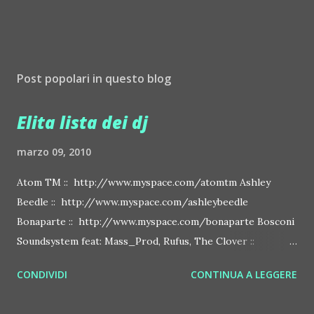
Post popolari in questo blog
Elita lista dei dj
marzo 09, 2010
Atom TM :: http://www.myspace.com/atomtm Ashley
Beedle :: http://www.myspace.com/ashleybeedle
Bonaparte :: http://www.myspace.com/bonaparte Bosconi
Soundsystem feat: Mass_Prod, Rufus, The Clover ::
http://www.myspace.com/bosconirecords Byetone ::
CONDIVIDI
CONTINUA A LEGGERE
http://www.myspace.com/benderbyetone Chapelier Fou ::
http://www.myspace.com/chapelierfou Crystal Antlers ::