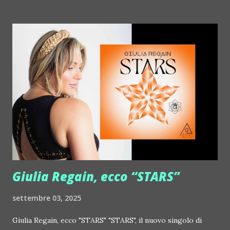
http://www.myspace.com/crystalantlers Metro Area feat.
Dashran Jehsrani :: http://www.myspace.com/metroarea
Deian :: http://www.myspace.com/deiansong Dixon ::
http://www.myspace.com/justdixon Frivolous ::
http://www.myspace.com/frivolouslive Frost ::
http://www.myspace.com/frostnorway Gonzales ::
http://www.myspace.com/gonzpiration Italian Laptop
Orchestra feat. Alessio Bertallot Jimmy Edgar ::
http://www.myspace.com/colorstrip Jon Hopkins ::
http://www.myspace.com/jonhopkins Le Luci della
Centrale Elettrica Loco Dice ::
http://www.myspace.com/locod...
Giulia Regain, ecco “STARS”
settembre 03, 2025
Giulia Regain, ecco "STARS" "STARS", il nuovo singolo di