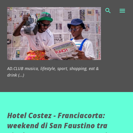
Passa ai contenuti principali
AD.CLUB musica, lifestyle, sport, shopping, eat &
drink (...)
Hotel Costez - Franciacorta:
weekend di San Faustino tra