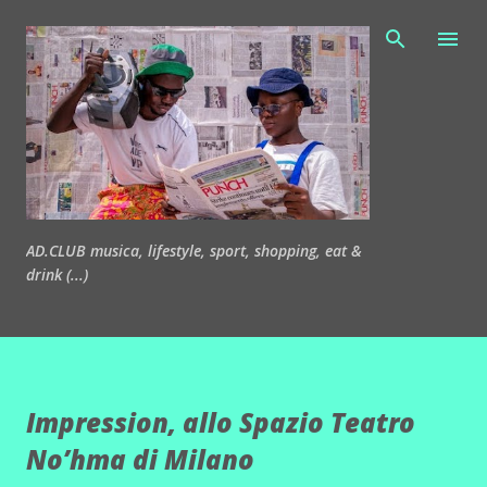
Passa ai contenuti principali
AD.CLUB musica, lifestyle, sport, shopping, eat &
drink (...)
Impression, allo Spazio Teatro
No’hma di Milano