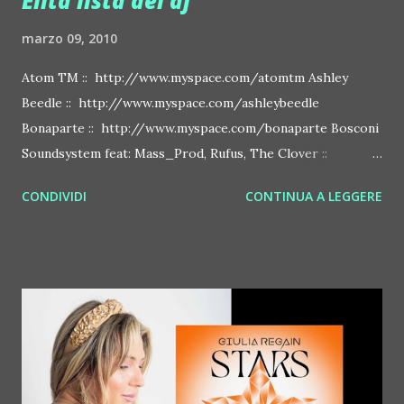
Elita lista dei dj
marzo 09, 2010
Atom TM :: http://www.myspace.com/atomtm Ashley
Beedle :: http://www.myspace.com/ashleybeedle
Bonaparte :: http://www.myspace.com/bonaparte Bosconi
Soundsystem feat: Mass_Prod, Rufus, The Clover ::
http://www.myspace.com/bosconirecords Byetone ::
CONDIVIDI
CONTINUA A LEGGERE
http://www.myspace.com/benderbyetone Chapelier Fou ::
http://www.myspace.com/chapelierfou Crystal Antlers ::
http://www.myspace.com/crystalantlers Metro Area feat.
Dashran Jehsrani :: http://www.myspace.com/metroarea
Deian :: http://www.myspace.com/deiansong Dixon ::
http://www.myspace.com/justdixon Frivolous ::
http://www.myspace.com/frivolouslive Frost ::
http://www.myspace.com/frostnorway Gonzales ::