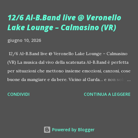
house-progressive internazionale e voce storica dei
Benassi Bros. Il nuovo singolo nasce dalla collaborazione
12/6 Al-B.Band live @ Veronello
tra Giulia Regain e Dhany, già insieme in precedenti
Lake Lounge – Calmasino (VR)
produzioni come "My Memories" (Universal) e "We Are
Colors" (Gmagic Records). "STARS" è un inno alla
giugno 10, 2026
connessione universale: un invito a riscoprire la nostra
natura di starseed, figli delle stelle, capaci di portare luce,
12/6 Al-B.Band live @ Veronello Lake Lounge – Calmasino
creatività ed empatia nel mondo. Con "STARS" Giulia Regain
(VR) La musica dal vivo della scatenata Al-B.Band è perfetta
porta avanti la sua visione musicale che fonde dance
per situazioni che mettono insieme emozioni, canzoni, cose
internazionale, a...
buone da mangiare e da bere. Vicino al Garda… e non solo. Il
12 giugno, venerdì, succede Veronello Lake Lounge –
CONDIVIDI
CONTINUA A LEGGERE
Calmasino (VR, Via Veronello 7), al fresco. Si ascolta anche la
musica della dj Laura Marcellini. Grigliata, drink e caffè 35
euro a persona, ingresso libero per chi arriva dopo cena.
Un concerto di questa formazione veronese, la Al-B.Band,
Powered by Blogger
una volta vissuto, lo si dimentica difficilmente. Per le