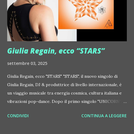
http://www.myspace.com/gonzpiration Italian Laptop
Orchestra feat. Alessio Bertallot Jimmy Edgar ::
http://www.myspace.com/colorstrip Jon Hopkins ::
http://www.myspace.com/jonhopkins Le Luci della
Centrale Elettrica Loco Dice ::
http://www.myspace.com/locod...
Giulia Regain, ecco “STARS”
settembre 03, 2025
Giulia Regain, ecco "STARS" "STARS", il nuovo singolo di
Giulia Regain, DJ & produttrice di livello internazionale, è
un viaggio musicale tra energia cosmica, cultura italiana e
vibrazioni pop-dance. Dopo il primo singolo "UNICORN",
prosegue la narrazione della #Gmagic STORY con la
CONDIVIDI
CONTINUA A LEGGERE
seconda release intitolata "STARS", interpretata dalla voce
inconfondibile di DHANY (Daniela Galli), icona della scena