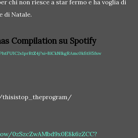
r chi non riesce a star fermo e ha voglia di
e di Natale.
mas Compilation su Spotify
wPhtFUIC2s1prRtZ4j?si=BlCkNlkgRAmc0kfitH5fsw
/thisistop_theprogram/
/show/0zSzcZwAMbd9x0E8k6zZCC?