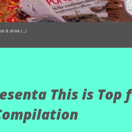
t & drink (...)
esenta This is Top 
Compilation