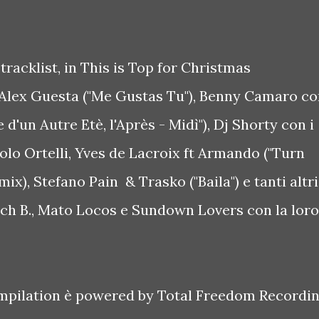
a tracklist, in This is Top for Christmas
 Alex Guesta ("Me Gustas Tu"), Benny Camaro c
d'un Autre Etè, l'Après - Midì"), Dj Shorty con i
aolo Ortelli, Yves de Lacroix ft Armando ("Turn
x), Stefano Pain & Trasko ("Baila") e tanti altri
itch B., Mato Locos e Sundown Lovers con la loro
ompilation è powered by Total Freedom Recordi