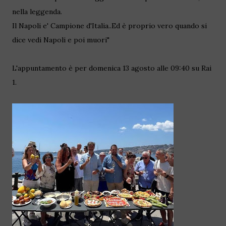
nella leggenda.
Il Napoli e' Campione d'Italia..Ed è proprio vero quando si
dice vedi Napoli e poi muori"
L'appuntamento è per domenica 13 agosto alle 09:40 su Rai
1.