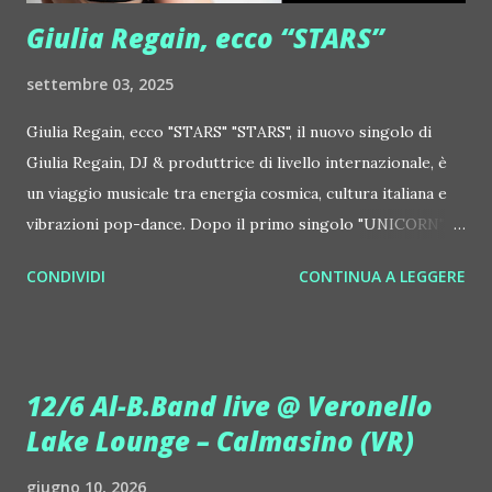
http://www.myspace.com/locod...
Giulia Regain, ecco “STARS”
settembre 03, 2025
Giulia Regain, ecco "STARS" "STARS", il nuovo singolo di
Giulia Regain, DJ & produttrice di livello internazionale, è
un viaggio musicale tra energia cosmica, cultura italiana e
vibrazioni pop-dance. Dopo il primo singolo "UNICORN",
prosegue la narrazione della #Gmagic STORY con la
CONDIVIDI
CONTINUA A LEGGERE
seconda release intitolata "STARS", interpretata dalla voce
inconfondibile di DHANY (Daniela Galli), icona della scena
house-progressive internazionale e voce storica dei
Benassi Bros. Il nuovo singolo nasce dalla collaborazione
12/6 Al-B.Band live @ Veronello
tra Giulia Regain e Dhany, già insieme in precedenti
Lake Lounge – Calmasino (VR)
produzioni come "My Memories" (Universal) e "We Are
Colors" (Gmagic Records). "STARS" è un inno alla
giugno 10, 2026