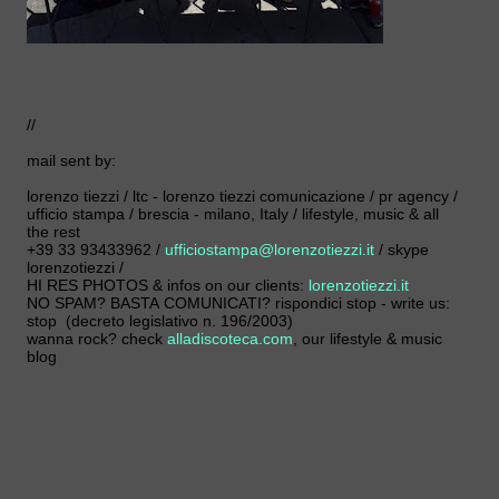
//
mail sent by:
lorenzo tiezzi / ltc - lorenzo tiezzi comunicazione / pr agency /
ufficio stampa / brescia - milano, Italy / lifestyle, music & all
the rest
+39 33 93433962 /
ufficiostampa@lorenzotiezzi.it
/ skype
lorenzotiezzi /
HI RES PHOTOS & infos on our clients:
lorenzotiezzi.it
NO SPAM? BASTA COMUNICATI? rispondici stop - write us:
stop (decreto legislativo n. 196/2003)
wanna rock? check
alladiscoteca.com
, our lifestyle & music
blog