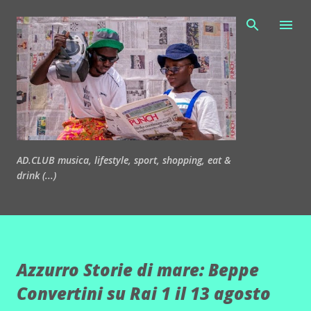
Passa ai contenuti principali
AD.CLUB musica, lifestyle, sport, shopping, eat &
drink (...)
Azzurro Storie di mare: Beppe
Convertini su Rai 1 il 13 agosto