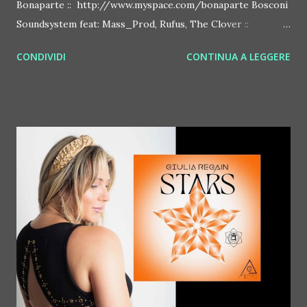
Bonaparte :: http://www.myspace.com/bonaparte Bosconi
Soundsystem feat: Mass_Prod, Rufus, The Clover ::
http://www.myspace.com/bosconirecords Byetone ::
CONDIVIDI
CONTINUA A LEGGERE
http://www.myspace.com/benderbyetone Chapelier Fou ::
http://www.myspace.com/chapelierfou Crystal Antlers ::
http://www.myspace.com/crystalantlers Metro Area feat.
Dashran Jehsrani :: http://www.myspace.com/metroarea
Deian :: http://www.myspace.com/deiansong Dixon ::
http://www.myspace.com/justdixon Frivolous ::
http://www.myspace.com/frivolouslive Frost ::
http://www.myspace.com/frostnorway Gonzales ::
http://www.myspace.com/gonzpiration Italian Laptop
Orchestra feat. Alessio Bertallot Jimmy Edgar ::
http://www.myspace.com/colorstrip Jon Hopkins ::
http://www.myspace.com/jonhopkins Le Luci della
Centrale Elettrica Loco Dice ::