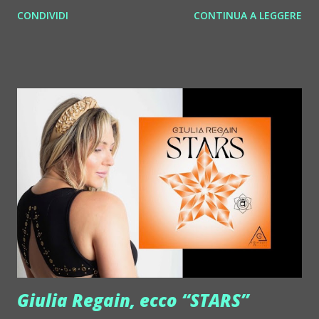
http://www.myspace.com/bosconirecords Byetone ::
CONDIVIDI
CONTINUA A LEGGERE
http://www.myspace.com/benderbyetone Chapelier Fou ::
http://www.myspace.com/chapelierfou Crystal Antlers ::
http://www.myspace.com/crystalantlers Metro Area feat.
Dashran Jehsrani :: http://www.myspace.com/metroarea
Deian :: http://www.myspace.com/deiansong Dixon ::
http://www.myspace.com/justdixon Frivolous ::
http://www.myspace.com/frivolouslive Frost ::
http://www.myspace.com/frostnorway Gonzales ::
http://www.myspace.com/gonzpiration Italian Laptop
Orchestra feat. Alessio Bertallot Jimmy Edgar ::
http://www.myspace.com/colorstrip Jon Hopkins ::
http://www.myspace.com/jonhopkins Le Luci della
Centrale Elettrica Loco Dice ::
http://www.myspace.com/locod...
Giulia Regain, ecco “STARS”