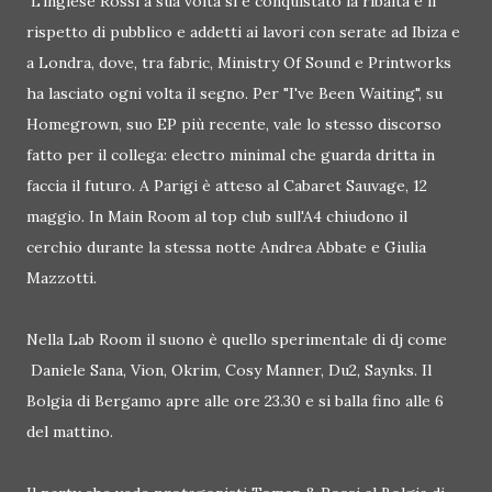
L'inglese Rossi a sua volta si è conquistato la ribalta e il
rispetto di pubblico e addetti ai lavori con serate ad Ibiza e
a Londra, dove, tra fabric, Ministry Of Sound e Printworks
ha lasciato ogni volta il segno. Per "I've Been Waiting", su
Homegrown, suo EP più recente, vale lo stesso discorso
fatto per il collega: electro minimal che guarda dritta in
faccia il futuro. A Parigi è atteso al Cabaret Sauvage, 12
maggio. In Main Room al top club sull'A4 chiudono il
cerchio durante la stessa notte Andrea Abbate e Giulia
Mazzotti.
Nella Lab Room il suono è quello sperimentale di dj come
Daniele Sana, Vion, Okrim, Cosy Manner, Du2, Saynks. Il
Bolgia di Bergamo apre alle ore 23.30 e si balla fino alle 6
del mattino.