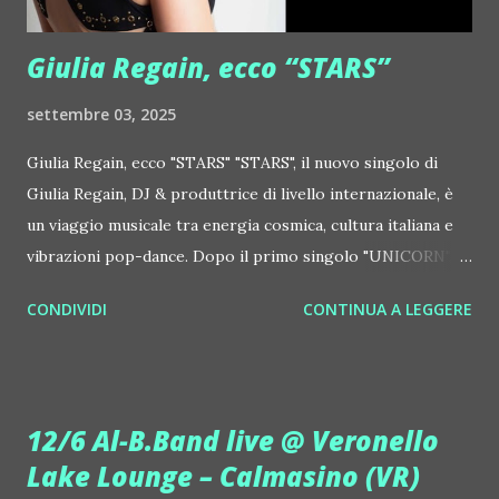
Centrale Elettrica Loco Dice ::
http://www.myspace.com/locod...
Giulia Regain, ecco “STARS”
settembre 03, 2025
Giulia Regain, ecco "STARS" "STARS", il nuovo singolo di
Giulia Regain, DJ & produttrice di livello internazionale, è
un viaggio musicale tra energia cosmica, cultura italiana e
vibrazioni pop-dance. Dopo il primo singolo "UNICORN",
prosegue la narrazione della #Gmagic STORY con la
CONDIVIDI
CONTINUA A LEGGERE
seconda release intitolata "STARS", interpretata dalla voce
inconfondibile di DHANY (Daniela Galli), icona della scena
house-progressive internazionale e voce storica dei
Benassi Bros. Il nuovo singolo nasce dalla collaborazione
12/6 Al-B.Band live @ Veronello
tra Giulia Regain e Dhany, già insieme in precedenti
Lake Lounge – Calmasino (VR)
produzioni come "My Memories" (Universal) e "We Are