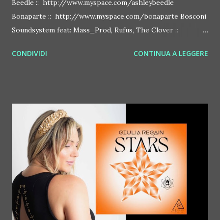
Beedle :: http://www.myspace.com/ashleybeedle
Bonaparte :: http://www.myspace.com/bonaparte Bosconi
Soundsystem feat: Mass_Prod, Rufus, The Clover ::
http://www.myspace.com/bosconirecords Byetone ::
CONDIVIDI
CONTINUA A LEGGERE
http://www.myspace.com/benderbyetone Chapelier Fou ::
http://www.myspace.com/chapelierfou Crystal Antlers ::
http://www.myspace.com/crystalantlers Metro Area feat.
Dashran Jehsrani :: http://www.myspace.com/metroarea
Deian :: http://www.myspace.com/deiansong Dixon ::
http://www.myspace.com/justdixon Frivolous ::
http://www.myspace.com/frivolouslive Frost ::
http://www.myspace.com/frostnorway Gonzales ::
http://www.myspace.com/gonzpiration Italian Laptop
Orchestra feat. Alessio Bertallot Jimmy Edgar ::
http://www.myspace.com/colorstrip Jon Hopkins ::
http://www.myspace.com/jonhopkins Le Luci della