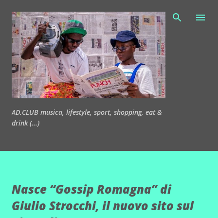
Passa ai contenuti principali
AD.CLUB musica, lifestyle, sport, shopping, eat &
drink (...)
Nasce “Gossip Romagna” di
Giulio Strocchi, il nuovo sito sul