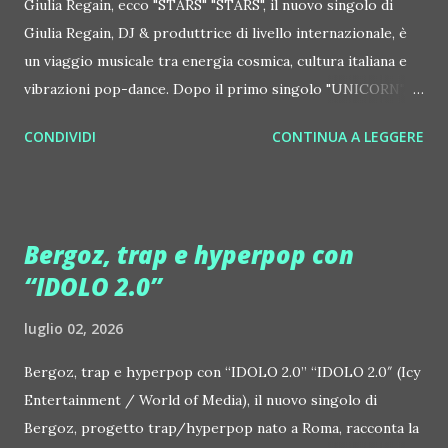
Giulia Regain, ecco "STARS" "STARS", il nuovo singolo di
Giulia Regain, DJ & produttrice di livello internazionale, è
un viaggio musicale tra energia cosmica, cultura italiana e
vibrazioni pop-dance. Dopo il primo singolo "UNICORN",
prosegue la narrazione della #Gmagic STORY con la
CONDIVIDI
CONTINUA A LEGGERE
seconda release intitolata "STARS", interpretata dalla voce
inconfondibile di DHANY (Daniela Galli), icona della scena
house-progressive internazionale e voce storica dei
Benassi Bros. Il nuovo singolo nasce dalla collaborazione
Bergoz, trap e hyperpop con
tra Giulia Regain e Dhany, già insieme in precedenti
“IDOLO 2.0”
produzioni come "My Memories" (Universal) e "We Are
Colors" (Gmagic Records). "STARS" è un inno alla
luglio 02, 2026
connessione universale: un invito a riscoprire la nostra
natura di starseed, figli delle stelle, capaci di portare luce,
Bergoz, trap e hyperpop con “IDOLO 2.0” “IDOLO 2.0″ (Icy
creatività ed empatia nel mondo. Con "STARS" Giulia Regain
Entertainment / World of Media), il nuovo singolo di
porta avanti la sua visione musicale che fonde dance
Bergoz, progetto trap/hyperpop nato a Roma, racconta la