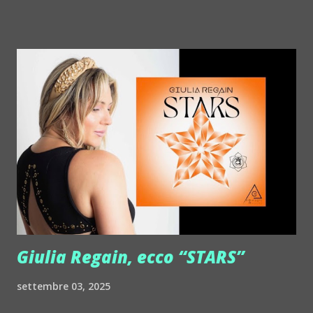
http://www.myspace.com/chapelierfou Crystal Antlers ::
http://www.myspace.com/crystalantlers Metro Area feat.
Dashran Jehsrani :: http://www.myspace.com/metroarea
Deian :: http://www.myspace.com/deiansong Dixon ::
http://www.myspace.com/justdixon Frivolous ::
http://www.myspace.com/frivolouslive Frost ::
http://www.myspace.com/frostnorway Gonzales ::
http://www.myspace.com/gonzpiration Italian Laptop
Orchestra feat. Alessio Bertallot Jimmy Edgar ::
http://www.myspace.com/colorstrip Jon Hopkins ::
http://www.myspace.com/jonhopkins Le Luci della
Centrale Elettrica Loco Dice ::
http://www.myspace.com/locod...
Giulia Regain, ecco “STARS”
settembre 03, 2025