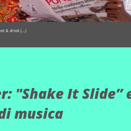
t & drink (...)
r: "Shake It Slide” 
di musica