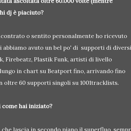
stata ascoltata oltre 60.000 volte (mentre
hi dj è piaciuto?
incontrato o sentito personalmente ho ricevuto
i abbiamo avuto un bel po' di supporti di divers
Firebeatz, Plastik Funk, artisti di livello
 lungo in chart su Beatport fino, arrivando fino
 oltre 60 supporti singoli su 1001tracklists.
i come hai iniziato?
 che lascia in secondo piano il superfluo, semp