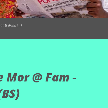
t & drink (...)
e Mor @ Fam -
(BS)