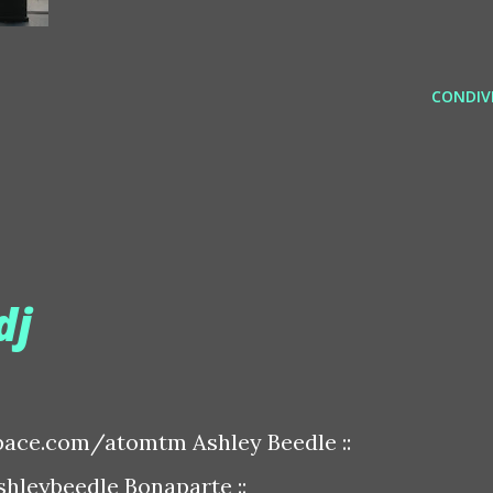
CONDIVI
dj
ace.com/atomtm Ashley Beedle ::
leybeedle Bonaparte ::