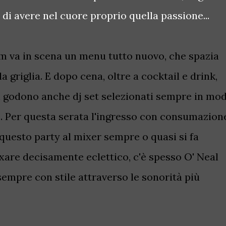
 di avere nel cuore proprio quella passione...
am va in scena un menu tutto nuovo, che spazia
a griglia. E dopo cena, oltre a cocktail e drink,
si godono anche dj set selezionati sempre in mo
o.
Per questa serata l'ingresso con consumazion
 questo party al mixer sempre o quasi si fa
ixare decisamente eclettico, c'è spesso
O' Neal
empre con stile attraverso le sonorità più