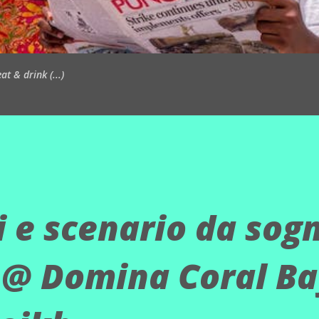
t & drink (...)
i e scenario da sog
 @ Domina Coral Ba