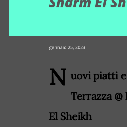
Sharm El S
gennaio 25, 2023
N
uovi piatti 
Terrazza @ 
El Sheikh