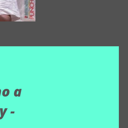
no a
y -