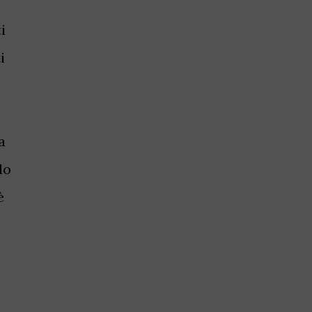
i
i
a
lo
è