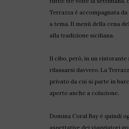
tutto: tre volte la settimana,
Terrazza è accompagnata da m
a tema. Il menù della cena de
alla tradizione siciliana.
Il cibo, però, in un ristorant
rilassarsi davvero.
La Terrazz
privato da cui si parte in bar
aperto anche a colazione.
Domina Coral Bay è quindi ogg
aspettative dei viaggiatori go