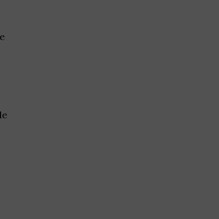
ge
le