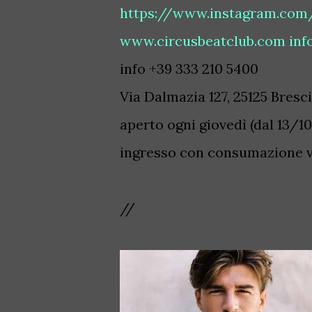
https://www.instagram.com
www.circusbeatclub.com
inf
info +39 333 210 5400
Via Dalmazia 127, 25125 Bresc
aperto ogni giovedì (dal 13/10
ingresso con consumazione ven
//