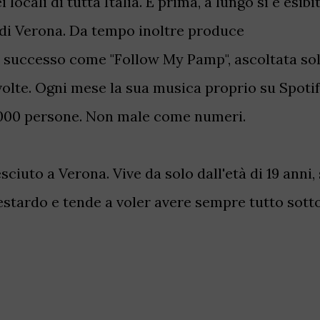
 locali di tutta Italia. E prima, a lungo si è esibi
 di Verona. Da tempo inoltre produce
o successo come "Follow My Pamp", ascoltata so
volte.
Ogni mese la sua musica proprio su Spoti
.000 persone. Non male come numeri.
ciuto a Verona. Vive da solo dall'età di 19 anni, 
testardo e tende a voler avere sempre tutto sott