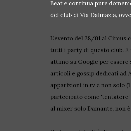
Beat e continua pure domenic
del club di Via Dalmazia, ov
L'evento del 28/01 al Circus
tutti i party di questo club.
attimo su Google per essere 
articoli e gossip dedicati ad
apparizioni in tv e non solo (
partecipato come 'tentatore'
al mixer solo Damante, non è