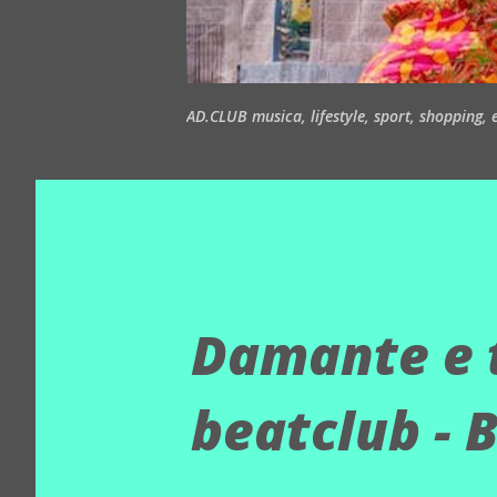
AD.CLUB musica, lifestyle, sport, shopping, ea
Damante e t
beatclub - B