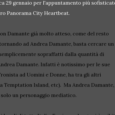
a 29 gennaio per l'appuntamento più sofisticat
vero Panorama City Heartbeat.
 con Damante già molto atteso, come del resto
 E tornando ad Andrea Damante, basta cercare un
semplicemente sopraffatti dalla quantità di
 Andrea Damante. Infatti è notissimo per le sue
Tronista ad Uomini e Donne, ha tra gli altri
 a Temptation Island, etc). Ma Andrea Damante,
 solo un personaggio mediatico.