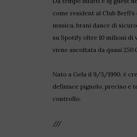
Da tempo infatti è dj guest nei
come resident al Club Berfi's
musica, brani dance di sicur
su Spotify oltre 10 milioni di 
viene ascoltata da quasi 250
Nato a Gela il 9/3/1990, è cres
definisce pignolo, preciso e 
controllo.
///