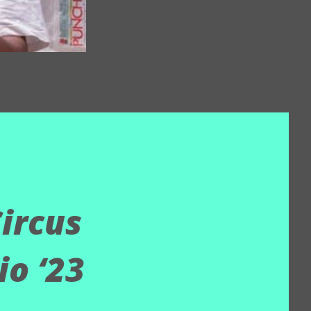
ircus
io ‘23