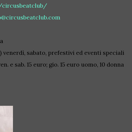
/circusbeatclub/
o@circusbeatclub.com
ia
) venerdì, sabato, prefestivi ed eventi speciali
. e sab. 15 euro; gio. 15 euro uomo, 10 donna