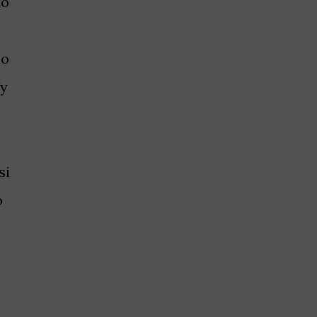
to
lo
fy
si
o