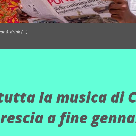
t & drink (...)
utta la musica di C
rescia a fine genna