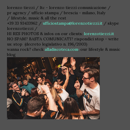
lorenzo tiezzi / ltc - lorenzo tiezzi comunicazione /
pr agency / ufficio stampa / brescia - milano, Italy
/ lifestyle, music & all the rest
+39 33 93433962 /
ufficiostampa@lorenzotiezzi.it
/ skype
lorenzotiezzi /
HI RES PHOTOS & infos on our clients:
lorenzotiezzi.it
NO SPAM? BASTA COMUNICATI? rispondici stop - write
us: stop (decreto legislativo n. 196/2003)
wanna rock? check
alladiscoteca.com
, our lifestyle & music
blog