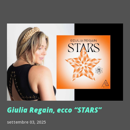
http://www.myspace.com/chapelierfou Crystal Antlers ::
http://www.myspace.com/crystalantlers Metro Area feat.
Dashran Jehsrani :: http://www.myspace.com/metroarea
Deian :: http://www.myspace.com/deiansong Dixon ::
http://www.myspace.com/justdixon Frivolous ::
http://www.myspace.com/frivolouslive Frost ::
http://www.myspace.com/frostnorway Gonzales ::
http://www.myspace.com/gonzpiration Italian Laptop
Orchestra feat. Alessio Bertallot Jimmy Edgar ::
http://www.myspace.com/colorstrip Jon Hopkins ::
http://www.myspace.com/jonhopkins Le Luci della
Centrale Elettrica Loco Dice ::
http://www.myspace.com/locod...
Giulia Regain, ecco “STARS”
settembre 03, 2025