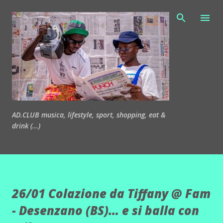
Passa ai contenuti principali
AD.CLUB musica, lifestyle, sport, shopping, eat &
drink (...)
26/01 Colazione da Tiffany @ Fam
- Desenzano (BS)… e si balla con