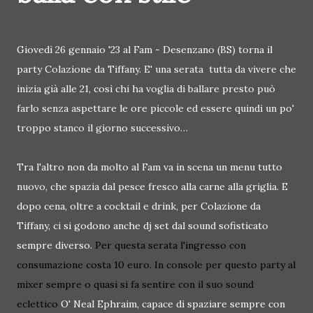
Giovedì 26 gennaio '23 al Fam - Desenzano (BS) torna il
party Colazione da Tiffany. E' una serata tutta da vivere che
inizia già alle 21, così chi ha voglia di ballare presto può
farlo senza aspettare le ore piccole ed essere quindi un po'
troppo stanco il giorno successivo…
Tra l'altro non da molto al Fam va in scena un menu tutto
nuovo, che spazia dal pesce fresco alla carne alla griglia. E
dopo cena, oltre a cocktail e drink, per Colazione da
Tiffany, ci si godono anche dj set dal sound sofisticato
sempre diverso.
Per questa serata l'ingresso con
consumazione costa 10 euro. In console per questo party al
mixer sempre o quasi si fa sentire con il suo sound
eclettico
O' Neal Ephraim, capace di spaziare sempre con