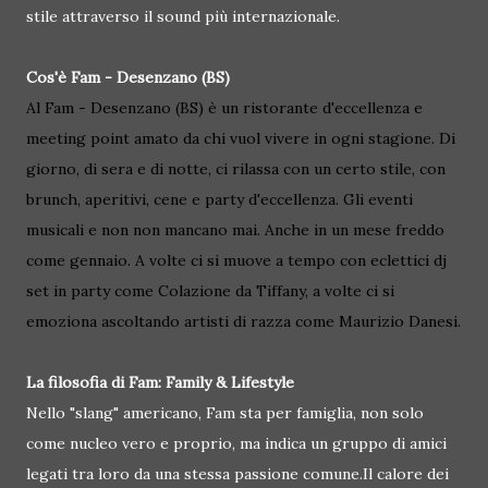
stile attraverso il sound più internazionale.
Cos'è Fam - Desenzano (BS)
Al Fam - Desenzano (BS) è un ristorante d'eccellenza e
meeting point amato da chi vuol vivere in ogni stagione. Di
giorno, di sera e di notte, ci rilassa con un certo stile, con
brunch, aperitivi, cene e party d'eccellenza. Gli eventi
musicali e non non mancano mai. Anche in un mese freddo
come gennaio. A volte ci si muove a tempo con eclettici dj
set in party come Colazione da Tiffany, a volte ci si
emoziona ascoltando artisti di razza come Maurizio Danesi.
La filosofia di Fam: Family & Lifestyle
Nello "slang" americano, Fam sta per famiglia, non solo
come nucleo vero e proprio, ma indica un gruppo di amici
legati tra loro da una stessa passione comune.Il calore dei