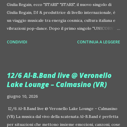
Giulia Regain, ecco "STARS" "STARS", il nuovo singolo di
Giulia Regain, DJ & produttrice di livello internazionale, è
un viaggio musicale tra energia cosmica, cultura italiana e
vibrazioni pop-dance. Dopo il primo singolo "UNICORN",
prosegue la narrazione della #Gmagic STORY con la
CONDIVIDI
CONTINUA A LEGGERE
seconda release intitolata "STARS", interpretata dalla voce
inconfondibile di DHANY (Daniela Galli), icona della scena
house-progressive internazionale e voce storica dei
Benassi Bros. Il nuovo singolo nasce dalla collaborazione
12/6 Al-B.Band live @ Veronello
tra Giulia Regain e Dhany, già insieme in precedenti
Lake Lounge – Calmasino (VR)
produzioni come "My Memories" (Universal) e "We Are
Colors" (Gmagic Records). "STARS" è un inno alla
giugno 10, 2026
connessione universale: un invito a riscoprire la nostra
natura di starseed, figli delle stelle, capaci di portare luce,
12/6 Al-B.Band live @ Veronello Lake Lounge – Calmasino
creatività ed empatia nel mondo. Con "STARS" Giulia Regain
(VR) La musica dal vivo della scatenata Al-B.Band è perfetta
porta avanti la sua visione musicale che fonde dance
per situazioni che mettono insieme emozioni, canzoni, cose