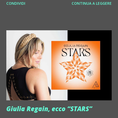
CONDIVIDI
CONTINUA A LEGGERE
http://www.myspace.com/benderbyetone Chapelier Fou ::
http://www.myspace.com/chapelierfou Crystal Antlers ::
http://www.myspace.com/crystalantlers Metro Area feat.
Dashran Jehsrani :: http://www.myspace.com/metroarea
Deian :: http://www.myspace.com/deiansong Dixon ::
http://www.myspace.com/justdixon Frivolous ::
http://www.myspace.com/frivolouslive Frost ::
http://www.myspace.com/frostnorway Gonzales ::
http://www.myspace.com/gonzpiration Italian Laptop
Orchestra feat. Alessio Bertallot Jimmy Edgar ::
http://www.myspace.com/colorstrip Jon Hopkins ::
http://www.myspace.com/jonhopkins Le Luci della
Centrale Elettrica Loco Dice ::
http://www.myspace.com/locod...
Giulia Regain, ecco “STARS”