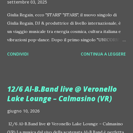
settembre 03, 2025
Giulia Regain, ecco "STARS" "STARS", il nuovo singolo di
Giulia Regain, DJ & produttrice di livello internazionale, è
un viaggio musicale tra energia cosmica, cultura italiana e
vibrazioni pop-dance. Dopo il primo singolo "UNICORN",
prosegue la narrazione della #Gmagic STORY con la
CONDIVIDI
CONTINUA A LEGGERE
seconda release intitolata "STARS", interpretata dalla voce
inconfondibile di DHANY (Daniela Galli), icona della scena
house-progressive internazionale e voce storica dei
Benassi Bros. Il nuovo singolo nasce dalla collaborazione
12/6 Al-B.Band live @ Veronello
tra Giulia Regain e Dhany, già insieme in precedenti
Lake Lounge – Calmasino (VR)
produzioni come "My Memories" (Universal) e "We Are
Colors" (Gmagic Records). "STARS" è un inno alla
giugno 10, 2026
connessione universale: un invito a riscoprire la nostra
natura di starseed, figli delle stelle, capaci di portare luce,
12/6 Al-B.Band live @ Veronello Lake Lounge – Calmasino
creatività ed empatia nel mondo. Con "STARS" Giulia Regain
(VR) La musica dal vivo della scatenata Al-B.Band è perfetta