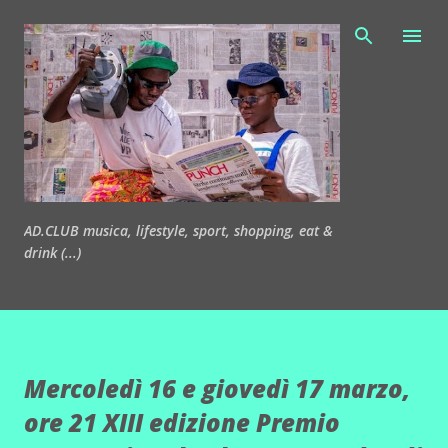
Passa ai contenuti principali
AD.CLUB musica, lifestyle, sport, shopping, eat &
drink (...)
Mercoledì 16 e giovedì 17 marzo,
ore 21 XIII edizione Premio