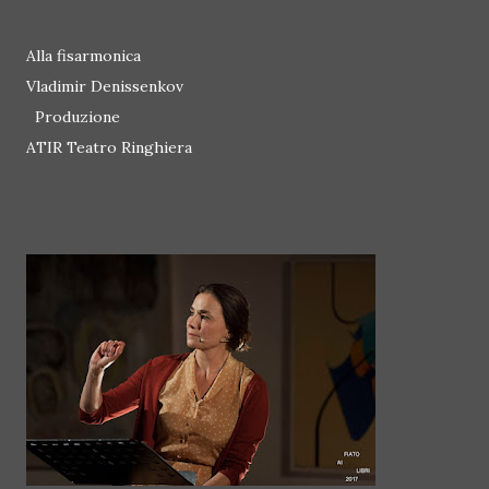
Alla fisarmonica
Vladimir Denissenkov
Produzione
ATIR Teatro Ringhiera