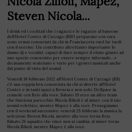
Nicola Zilioli, Mapez,
Steven Nicola...
I drink ed i cocktail che i ragazzi e le ragazze al bancone
dell'Hotel Costez di Cazzago (BSO preparano con cura
sono ormai conosciuti da chi in Franciacorta vuol far tardi
con il sorriso.
Un contributo altrettanto importante lo
danno dj e vocalist, capaci di dare sempre il ritmo giusto ad
uno spazio conosciuto per essere sempre informale... e
decisamente scatenato e vario per i generi musicali anche
dal punto di vista del sound.
Venerdì 18 febbraio 2022 all'Hotel Costez di Cazzago (BS)
c'è una coppia ben conosciuta da chi si diverte all'Hotel
Costez e in tanti spazi a Brescia e non solo: Dr.Space in
console con Brio alla voce. Sabato 19 ecco un altro team
che funziona parecchio: Nicola Zilioli è al mixer, con il suo
sound eclettico, mentre Mapez è alla voce. Proseguiamo
con il weekend successivo: venerdì 25 febbraio la musica la
selezione Steven Nicola, mentre alla voce torna Brio.
Sabato 26 squadra che vince non si cambia: al mixer torna
Nicola Zilioli, mentre Mapez è alla voce.