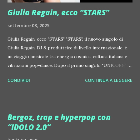
http://www.myspace.com/locod...
Giulia Regain, ecco “STARS”
settembre 03, 2025
Giulia Regain, ecco "STARS" "STARS", il nuovo singolo di
Giulia Regain, DJ & produttrice di livello internazionale, è
un viaggio musicale tra energia cosmica, cultura italiana e
vibrazioni pop-dance. Dopo il primo singolo "UNICORN",
prosegue la narrazione della #Gmagic STORY con la
CONDIVIDI
CONTINUA A LEGGERE
seconda release intitolata "STARS", interpretata dalla voce
inconfondibile di DHANY (Daniela Galli), icona della scena
house-progressive internazionale e voce storica dei
Benassi Bros. Il nuovo singolo nasce dalla collaborazione
Bergoz, trap e hyperpop con
tra Giulia Regain e Dhany, già insieme in precedenti
“IDOLO 2.0”
produzioni come "My Memories" (Universal) e "We Are
Colors" (Gmagic Records). "STARS" è un inno alla