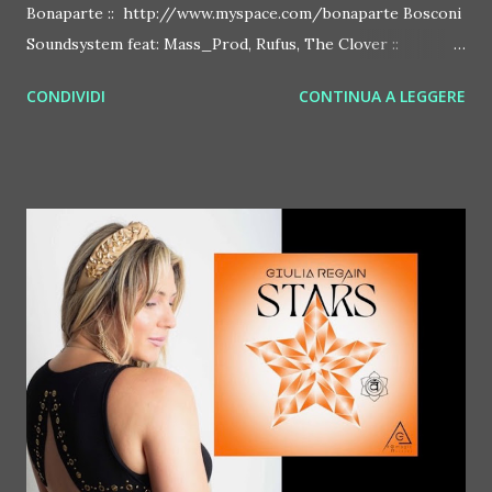
Bonaparte :: http://www.myspace.com/bonaparte Bosconi
Soundsystem feat: Mass_Prod, Rufus, The Clover ::
http://www.myspace.com/bosconirecords Byetone ::
CONDIVIDI
CONTINUA A LEGGERE
http://www.myspace.com/benderbyetone Chapelier Fou ::
http://www.myspace.com/chapelierfou Crystal Antlers ::
http://www.myspace.com/crystalantlers Metro Area feat.
Dashran Jehsrani :: http://www.myspace.com/metroarea
Deian :: http://www.myspace.com/deiansong Dixon ::
http://www.myspace.com/justdixon Frivolous ::
http://www.myspace.com/frivolouslive Frost ::
http://www.myspace.com/frostnorway Gonzales ::
http://www.myspace.com/gonzpiration Italian Laptop
Orchestra feat. Alessio Bertallot Jimmy Edgar ::
http://www.myspace.com/colorstrip Jon Hopkins ::
http://www.myspace.com/jonhopkins Le Luci della
Centrale Elettrica Loco Dice ::