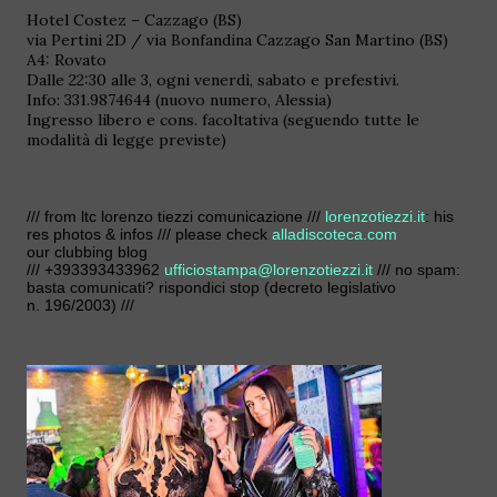
Hotel Costez – Cazzago (BS)
via Pertini 2D / via Bonfandina Cazzago San Martino (BS)
A4: Rovato
Dalle 22:30 alle 3, ogni venerdì, sabato e prefestivi.
Info: 331.9874644 (nuovo numero, Alessia)
Ingresso libero e cons. facoltativa (seguendo tutte le
modalità di legge previste)
/// from ltc lorenzo tiezzi comunicazione ///
lorenzotiezzi.it
: his
res photos & infos /// please check
alladiscoteca.com
our clubbing blog
/// +393393433962
ufficiostampa@lorenzotiezzi.it
/// no spam:
basta comunicati? rispondici stop (decreto legislativo
n. 196/2003) ///