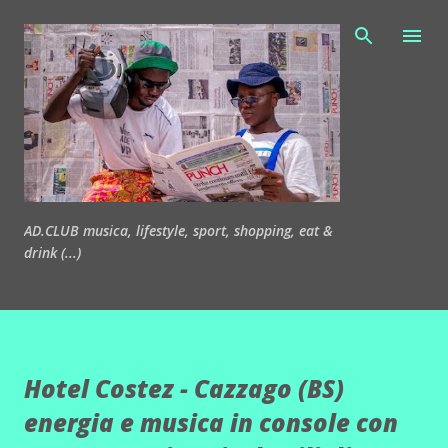
Passa ai contenuti principali
AD.CLUB musica, lifestyle, sport, shopping, eat &
drink (...)
Hotel Costez - Cazzago (BS)
energia e musica in console con