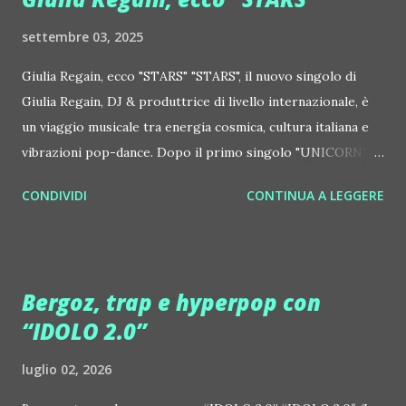
settembre 03, 2025
Giulia Regain, ecco "STARS" "STARS", il nuovo singolo di
Giulia Regain, DJ & produttrice di livello internazionale, è
un viaggio musicale tra energia cosmica, cultura italiana e
vibrazioni pop-dance. Dopo il primo singolo "UNICORN",
prosegue la narrazione della #Gmagic STORY con la
CONDIVIDI
CONTINUA A LEGGERE
seconda release intitolata "STARS", interpretata dalla voce
inconfondibile di DHANY (Daniela Galli), icona della scena
house-progressive internazionale e voce storica dei
Benassi Bros. Il nuovo singolo nasce dalla collaborazione
Bergoz, trap e hyperpop con
tra Giulia Regain e Dhany, già insieme in precedenti
“IDOLO 2.0”
produzioni come "My Memories" (Universal) e "We Are
Colors" (Gmagic Records). "STARS" è un inno alla
luglio 02, 2026
connessione universale: un invito a riscoprire la nostra