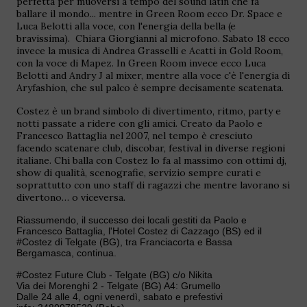
perfetta per muoversi a tempo del sound latin che fa
ballare il mondo... mentre in Green Room ecco Dr. Space e
Luca Belotti alla voce, con l'energia della bella (e
bravissima). Chiara Giorgianni al microfono. Sabato 18 ecco
invece la musica di Andrea Grasselli e Acatti in Gold Room,
con la voce di Mapez. In Green Room invece ecco Luca
Belotti and Andry J al mixer, mentre alla voce c'è l'energia di
Aryfashion, che sul palco è sempre decisamente scatenata.
Costez è un brand simbolo di divertimento, ritmo, party e
notti passate a ridere con gli amici. Creato da Paolo e
Francesco Battaglia nel 2007, nel tempo è cresciuto
facendo scatenare club, discobar, festival in diverse regioni
italiane. Chi balla con Costez lo fa al massimo con ottimi dj,
show di qualità, scenografie, servizio sempre curati e
soprattutto con uno staff di ragazzi che mentre lavorano si
divertono… o viceversa.
Riassumendo, il successo dei locali gestiti da Paolo e
Francesco Battaglia, l'Hotel Costez di Cazzago (BS) ed il
#Costez di Telgate (BG), tra Franciacorta e Bassa
Bergamasca, continua.
#Costez Future Club - Telgate (BG) c/o Nikita
Via dei Morenghi 2 - Telgate (BG) A4: Grumello
Dalle 24 alle 4, ogni venerdì, sabato e prefestivi