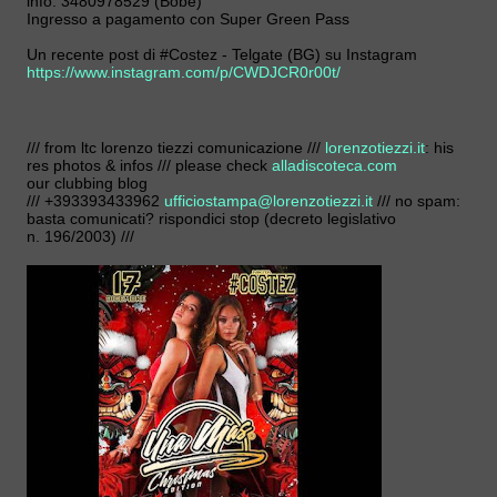
info: 3480978529 (Bobe)
Ingresso a pagamento con Super Green Pass
Un recente post di #Costez - Telgate (BG) su Instagram
https://www.instagram.com/p/CWDJCR0r00t/
/// from ltc lorenzo tiezzi comunicazione ///
lorenzotiezzi.it
: his
res photos & infos /// please check
alladiscoteca.com
our clubbing blog
/// +393393433962
ufficiostampa@lorenzotiezzi.it
/// no spam:
basta comunicati? rispondici stop (decreto legislativo
n. 196/2003) ///