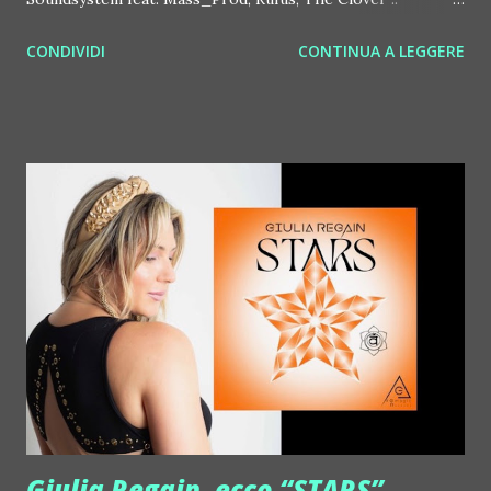
http://www.myspace.com/bosconirecords Byetone ::
CONDIVIDI
CONTINUA A LEGGERE
http://www.myspace.com/benderbyetone Chapelier Fou ::
http://www.myspace.com/chapelierfou Crystal Antlers ::
http://www.myspace.com/crystalantlers Metro Area feat.
Dashran Jehsrani :: http://www.myspace.com/metroarea
Deian :: http://www.myspace.com/deiansong Dixon ::
http://www.myspace.com/justdixon Frivolous ::
http://www.myspace.com/frivolouslive Frost ::
http://www.myspace.com/frostnorway Gonzales ::
http://www.myspace.com/gonzpiration Italian Laptop
Orchestra feat. Alessio Bertallot Jimmy Edgar ::
http://www.myspace.com/colorstrip Jon Hopkins ::
http://www.myspace.com/jonhopkins Le Luci della
Centrale Elettrica Loco Dice ::
http://www.myspace.com/locod...
Giulia Regain, ecco “STARS”