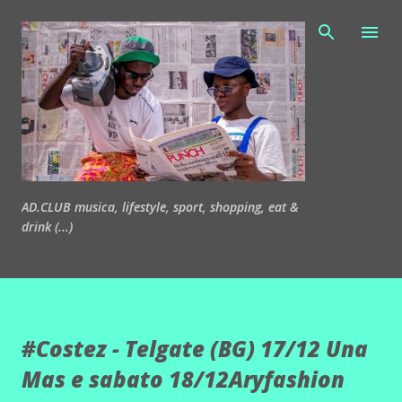
Passa ai contenuti principali
AD.CLUB musica, lifestyle, sport, shopping, eat &
drink (...)
#Costez - Telgate (BG) 17/12 Una
Mas e sabato 18/12Aryfashion