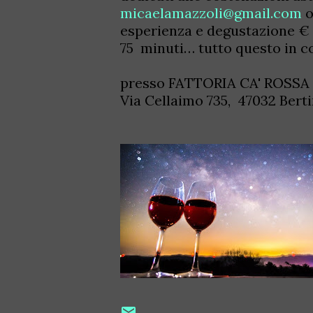
micaelamazzoli@gmail.com
o
esperienza e degustazione € 1
75 minuti… tutto questo in c
presso FATTORIA CA' ROSSA
Via Cellaimo 735, 47032 Berti