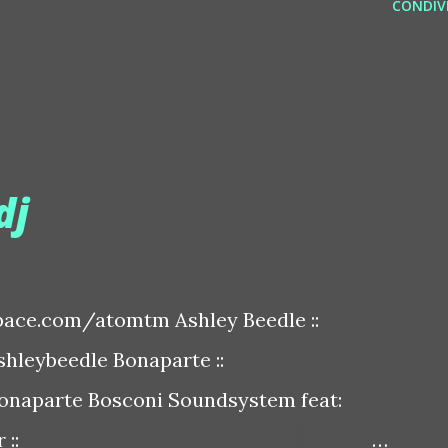
CONDIVI
dj
ace.com/atomtm Ashley Beedle ::
leybeedle Bonaparte ::
naparte Bosconi Soundsystem feat:
::