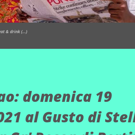
t & drink (...)
cao: domenica 19
21 al Gusto di Stel