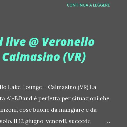
CONTINUA A LEGGERE
orstrip Jon Hopkins ::
(Daniela Galli), icona della scena
hopkins Le Luci della Centrale
ale e voce storica dei Benassi Bros. Il
//www.myspace.com/locod...
laborazione tra Giulia Regain e Dhany,
 live @ Veronello
oduzioni come "My Memories" (Universal)
 Calmasino (VR)
ords). "STARS" è un inno alla
vito a riscoprire la nostra natura di
apaci di portare luce, creatività ed empatia
llo Lake Lounge – Calmasino (VR) La
 Regain porta avanti la sua visione
ta Al-B.Band è perfetta per situazioni che
rnazionale, a...
anzoni, cose buone da mangiare e da
olo. Il 12 giugno, venerdì, succede