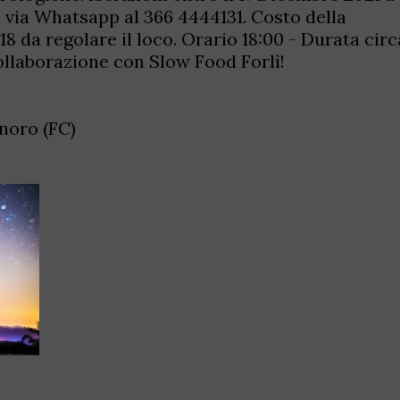
 via Whatsapp al 366 4444131. Costo della
8 da regolare il loco. Orario 18:00 - Durata circ
ollaborazione con Slow Food Forlì!
noro (FC)