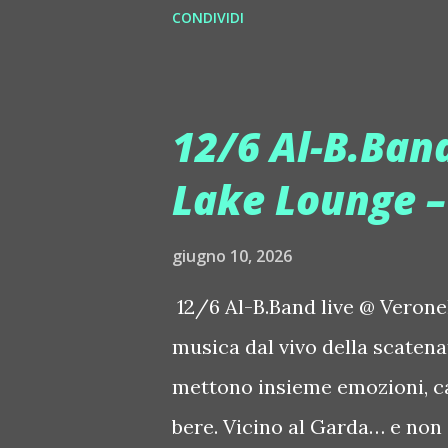
CONDIVIDI
http://www.myspace.com/col
voce inconfondibile di DHANY 
http://www.myspace.com/jon
house-progressive internazion
Elettrica Loco Dice :: http:
nuovo singolo nasce dalla col
12/6 Al-B.Band
già insieme in precedenti pr
Lake Lounge –
e "We Are Colors" (Gmagic Rec
connessione universale: un in
giugno 10, 2026
starseed, figli delle stelle, c
12/6 Al-B.Band live @ Verone
nel mondo. Con "STARS" Giulia
musica dal vivo della scatena
musicale che fonde dance inte
mettono insieme emozioni, c
bere. Vicino al Garda… e non s