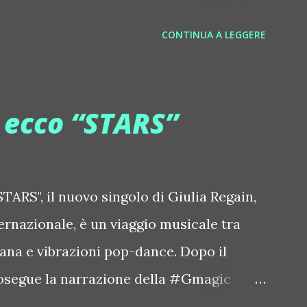
sconirecords Byetone ::
CONTINUA A LEGGERE
derbyetone Chapelier Fou ::
elierfou Crystal Antlers ::
stalantlers Metro Area feat. Dashran
, ecco “STARS”
ace.com/metroarea Deian ::
iansong Dixon ::
tdixon Frivolous ::
TARS", il nuovo singolo di Giulia Regain,
olouslive Frost ::
ternazionale, è un viaggio musicale tra
ostnorway Gonzales ::
iana e vibrazioni pop-dance. Dopo il
zpiration Italian Laptop Orchestra
osegue la narrazione della #Gmagic
 Edgar ::
intitolata "STARS", interpretata dalla