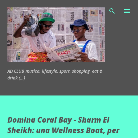
Passa ai contenuti principali
AD.CLUB musica, lifestyle, sport, shopping, eat &
drink (...)
Domina Coral Bay - Sharm El
Sheikh: una Wellness Boat, per