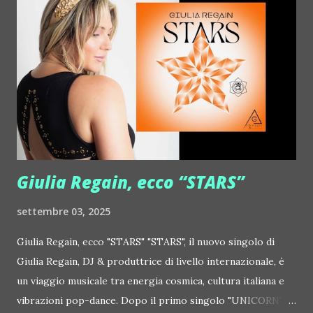
http://www.myspace.com/justdixon Frivolous ::
http://www.myspace.com/frivolouslive Frost ::
http://www.myspace.com/frostnorway Gonzales ::
http://www.myspace.com/gonzpiration Italian Laptop
Orchestra feat. Alessio Bertallot Jimmy Edgar ::
http://www.myspace.com/colorstrip Jon Hopkins ::
http://www.myspace.com/jonhopkins Le Luci della
Centrale Elettrica Loco Dice ::
http://www.myspace.com/locod...
Giulia Regain, ecco “STARS”
settembre 03, 2025
Giulia Regain, ecco "STARS" "STARS", il nuovo singolo di
Giulia Regain, DJ & produttrice di livello internazionale, è
un viaggio musicale tra energia cosmica, cultura italiana e
vibrazioni pop-dance. Dopo il primo singolo "UNICORN",