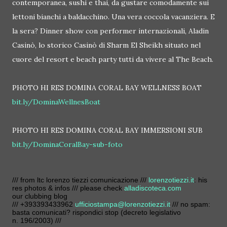
contemporanea, sushi e thai, da gustare comodamente sui
lettoni bianchi a baldacchino. Una vera coccola vacanziera. E
la sera? Dinner show con performer internazionali, Aladin
Casinò, lo storico Casinò di Sharm El Sheikh situato nel
cuore del resort e beach party tutti da vivere al The Beach.
PHOTO HI RES DOMINA CORAL BAY WELLNESS BOAT
bit.ly/DominaWellnesBoat
PHOTO HI RES DOMINA CORAL BAY IMMERSIONI SUB
bit.ly/DominaCoralBay-sub-foto
/// from ltc lorenzo tiezzi comunicazione ///
lorenzotiezzi.it
: his
res photos & infos /// please check
alladiscoteca.com
our clubbing blog
/// +393393433962
ufficiostampa@lorenzotiezzi.it
/// no spam:
basta comunicati? rispondici stop (decreto legislativo
n. 196/2003) ///