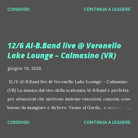
prosegue la narrazione della #Gmagic STORY con la
CONDIVIDI
CONTINUA A LEGGERE
seconda release intitolata "STARS", interpretata dalla voce
inconfondibile di DHANY (Daniela Galli), icona della scena
house-progressive internazionale e voce storica dei
Benassi Bros. Il nuovo singolo nasce dalla collaborazione
12/6 Al-B.Band live @ Veronello
tra Giulia Regain e Dhany, già insieme in precedenti
Lake Lounge – Calmasino (VR)
produzioni come "My Memories" (Universal) e "We Are
Colors" (Gmagic Records). "STARS" è un inno alla
giugno 10, 2026
connessione universale: un invito a riscoprire la nostra
natura di starseed, figli delle stelle, capaci di portare luce,
12/6 Al-B.Band live @ Veronello Lake Lounge – Calmasino
creatività ed empatia nel mondo. Con "STARS" Giulia Regain
(VR) La musica dal vivo della scatenata Al-B.Band è perfetta
porta avanti la sua visione musicale che fonde dance
per situazioni che mettono insieme emozioni, canzoni, cose
internazionale, a...
buone da mangiare e da bere. Vicino al Garda… e non solo. Il
12 giugno, venerdì, succede Veronello Lake Lounge –
CONDIVIDI
CONTINUA A LEGGERE
Calmasino (VR, Via Veronello 7), al fresco. Si ascolta anche la
musica della dj Laura Marcellini. Grigliata, drink e caffè 35