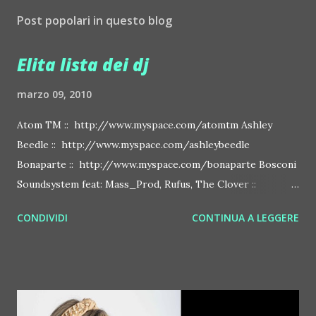
Post popolari in questo blog
Elita lista dei dj
marzo 09, 2010
Atom TM :: http://www.myspace.com/atomtm Ashley
Beedle :: http://www.myspace.com/ashleybeedle
Bonaparte :: http://www.myspace.com/bonaparte Bosconi
Soundsystem feat: Mass_Prod, Rufus, The Clover ::
http://www.myspace.com/bosconirecords Byetone ::
CONDIVIDI
CONTINUA A LEGGERE
http://www.myspace.com/benderbyetone Chapelier Fou ::
http://www.myspace.com/chapelierfou Crystal Antlers ::
http://www.myspace.com/crystalantlers Metro Area feat.
Dashran Jehsrani :: http://www.myspace.com/metroarea
Deian :: http://www.myspace.com/deiansong Dixon ::